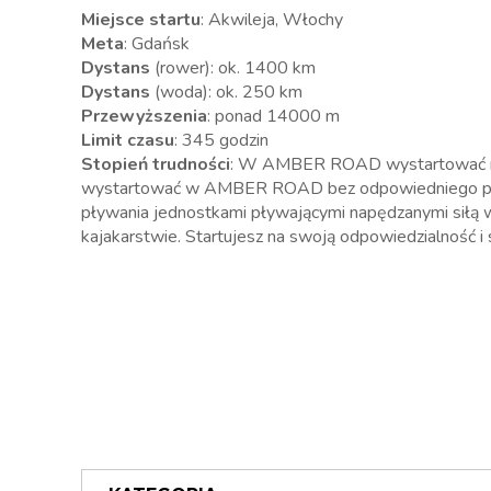
Miejsce startu
: Akwileja, Włochy
Meta
: Gdańsk
Dystans
(rower): ok. 1400 km
Dystans
(woda): ok. 250 km
Przewyższenia
: ponad 14000 m
Limit czasu
: 345 godzin
Stopień trudności
: W AMBER ROAD wystartować mogą
wystartować w AMBER ROAD bez odpowiedniego przyg
pływania jednostkami pływającymi napędzanymi siłą w
kajakarstwie. Startujesz na swoją odpowiedzialność i