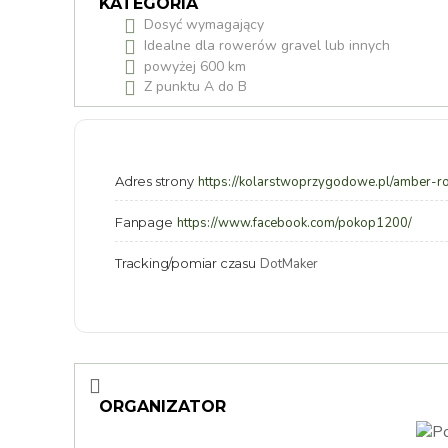
KATEGORIA
Dosyć wymagający
Idealne dla rowerów gravel lub innych
powyżej 600 km
Z punktu A do B
Adres strony
https://kolarstwoprzygodowe.pl/amber-r
Fanpage
https://www.facebook.com/pokop1200/
Tracking/pomiar czasu
DotMaker
ORGANIZATOR