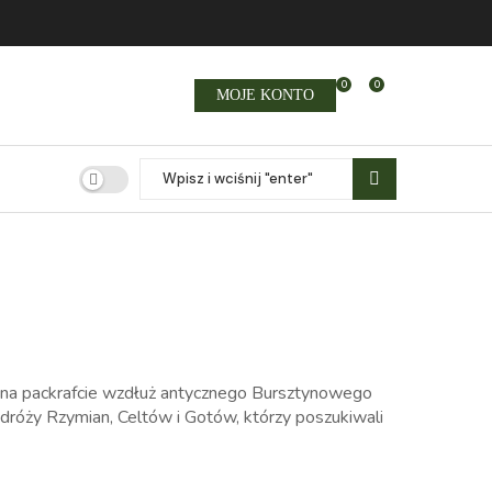
0
0
MOJE KONTO
a packrafcie wzdłuż antycznego Bursztynowego
róży Rzymian, Celtów i Gotów, którzy poszukiwali