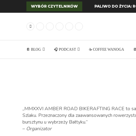
WYBÓR CZYTELNIKÓW
PALIWO DO ŻYCIA: 
📔 BLOG
🎧 PODCAST
☕ COFFEE WANOGA

„MMXXVI AMBER ROAD BIKERAFTING RACE to samowyst
Szlaku. Przeznaczony dla zaawansowanych rowerzystó
bursztynu u wybrzeży Bałtyku.”
–
Organizator