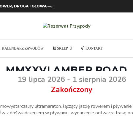
ROWER, DROGA I GŁOWA —...
 KALENDARZ ZAWODÓW
🛍️ SKLEP
📫 KONTAKT
MMXXVI AMBER ROAD
19 lipca 2026
- 1 sierpnia 2026
Zakończony
arczalny ultramaraton, łączący jazdę rowerem i pływanie n
w z doświadczeniem w pływaniu, wydarzenie odtwarza trasę pod