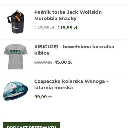
Paśnik torba Jack Wolfskin
Morobbia Snacky
149,99
zł
119,99
zł
KIBICUJĘ! - bawełniana koszulka
kibica
59,00
zł
45,00
zł
Czapeczka kolarska Wanoga -
latarnia morska
99,00
zł
PODCAST REZERWATU