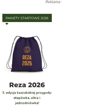
Reklama
PAKIETY STARTOWE 2026
WYBIERZ
Reza 2026
3. edycja kaszubskiej przygody:
etapówka, ultra i
jednodniówka!