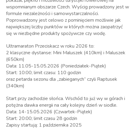
pokazać piękno i możliwości turystyki rowerowej na
wspomnianym obszarze Czech. Wyścig prowadzony jest w
formule niezależności i samowystarczalności.
Poprowadzony jest celowo z pominięciem możliwie jak
największej liczby punktów w których można zaopatrzyć
się w niezbędne produkty spożywcze czy wodę.
Ultramaraton Przeciskacz w roku 2026 to:
2 klasyczne dystanse: Mini Maluszek (410km) i Maluszek
(650km)
Data: 11.05-15.05.2026 (Poniedziałek-Piątek)
Start: 10:00; limit czasu: 110 godzin
oraz petarda sezonu dla „zabieganych” czyli Raptusek
(340km)
Start przy zachodzie słońca. Wschód to już wy w górach i
potężna dawka energii na cały kolejny dzień w siodle.
Data: 14-15.05.2026 (Czwartek-Piątek)
Start: 20:00; limit czasu 28 godzin
Zapisy startują: 1 października 2025