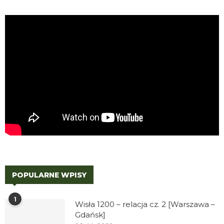
POPULARNE WPISY
1
Wisła 1200 – relacja cz. 2 [Warszawa –
Gdańsk]