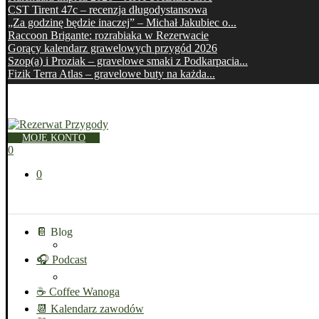
CST Tirent 47c – recenzja długodystansowa
„Za godzinę będzie inaczej” – Michał Jakubiec o...
Raccoon Brigante: rozrabiaka w Rezerwacie
Gorący kalendarz grawelowych przygód 2026
Szop(a) i Proziak – gravelowe smaki z Podkarpacia...
Fizik Terra Atlas – gravelowe buty na każda...
MOJE KONTO
0
0
📔 Blog
🎧 Podcast
☕ Coffee Wanoga
📆 Kalendarz zawodów