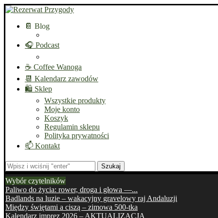
📔 Blog
🎧 Podcast
☕ Coffee Wanoga
📆 Kalendarz zawodów
🛍️ Sklep
Wszystkie produkty
Moje konto
Koszyk
Regulamin sklepu
Polityka prywatności
📫 Kontakt
Szukaj
Wybór czytelników
Paliwo do życia: rower, droga i głowa —...
Badlands na luzie – wakacyjny gravelowy raj Andaluzji
Między świętami a ciszą – zimowa 500-tka
Kalendarz imprez 2026 – AKTUALIZACJA