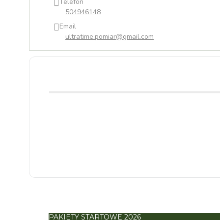
Telefon
504946148
Email
ultratime.pomiar@gmail.com
PAKIETY STARTOWE 2026