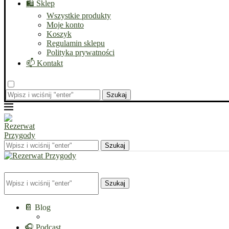
🛍️ Sklep
Wszystkie produkty
Moje konto
Koszyk
Regulamin sklepu
Polityka prywatności
📫 Kontakt
Szukaj
Szukaj
Szukaj
📔 Blog
🎧 Podcast