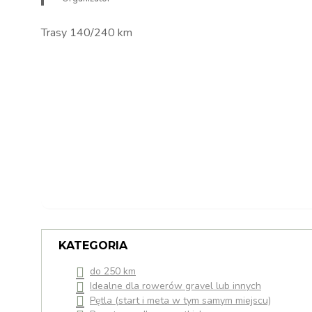
Trasy 140/240 km
KATEGORIA
do 250 km
Idealne dla rowerów gravel lub innych
Pętla (start i meta w tym samym miejscu)