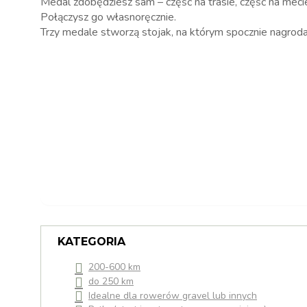
Medal zdobędziesz sam – część na trasie, część na meci
Połączysz go własnoręcznie.
Trzy medale stworzą stojak, na którym spocznie nagrod
KATEGORIA
200-600 km
do 250 km
Idealne dla rowerów gravel lub innych