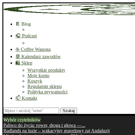
📔 Blog
🎧 Podcast
☕ Coffee Wanoga
📆 Kalendarz zawodów
🛍️ Sklep
Wszystkie produkty
Moje konto
Koszyk
Regulamin sklepu
Polityka prywatności
📫 Kontakt
Szukaj
Wybór czytelników
Paliwo do życia: rower, droga i głowa —...
Badlands na luzie – wakacyjny gravelowy raj Andaluzji