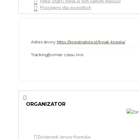
Pętla (start i meta w tym samym miejscu)
Przystępny dla wszystkich
Adres strony
https://kowalnakole.pl/trojak-kowala/
Tracking/pomiar czasu
Inne
ORGANIZATOR
Zoriabresk Janusz Kosmala