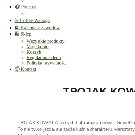
🎧 Podcast
☕ Coffee Wanoga
📆 Kalendarz zawodów
🛍️ Sklep
Wszystkie produkty
Moje konto
Koszyk
Regulamin sklepu
Polityka prywatności
📫 Kontakt
TROJAK KOW
TROJAK KOWALA to cykl 3 ultramaratonów – Gravel lub
To nie tylko jazda, ale także kuźnia charakteru: warsztaty,