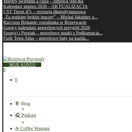
Między świętami a ciszą – zimowa 500-tka
Kalendarz imprez 2026 – AKTUALIZACJA
CST Tirent 47c – recenzja długodystansowa
„Za godzinę będzie inaczej” – Michał Jakubiec o...
Raccoon Brigante: rozrabiaka w Rezerwacie
Gorący kalendarz grawelowych przygód 2026
Szop(a) i Proziak – gravelowe smaki z Podkarpacia...
Fizik Terra Atlas – gravelowe buty na każda...
MOJE KONTO
0
0
📔 Blog
🎧 Podcast
☕ Coffee Wanoga