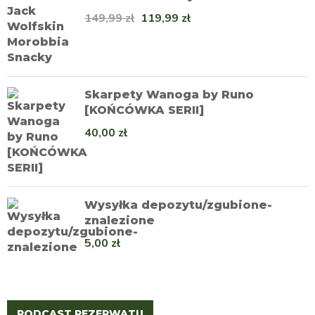
149,99
zł
119,99
zł
Skarpety Wanoga by Runo
[KOŃCÓWKA SERII]
40,00
zł
Wysyłka depozytu/zgubione-
znalezione
5,00
zł
PODCAST REZERWATU