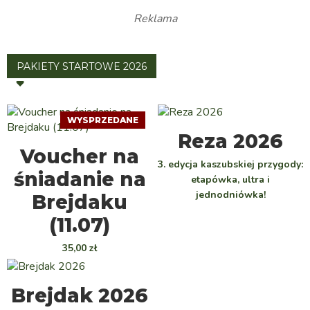
Reklama
PAKIETY STARTOWE 2026
WYSPRZEDANE
WYBIERZ
Reza 2026
DOWIEDZ SIĘ WIĘCEJ
Voucher na
3. edycja kaszubskiej przygody:
śniadanie na
etapówka, ultra i
jednodniówka!
Brejdaku
(11.07)
35,00
zł
WYBIERZ
Brejdak 2026