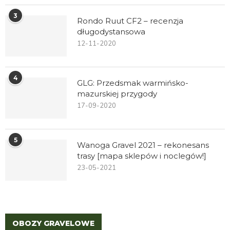
3
Rondo Ruut CF2 – recenzja
długodystansowa
12-11-2020
4
GLG: Przedsmak warmińsko-
mazurskiej przygody
17-09-2020
5
Wanoga Gravel 2021 – rekonesans
trasy [mapa sklepów i noclegów!]
23-05-2021
OBOZY GRAVELOWE