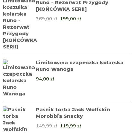
Runo - Rezerwat Przygody
[KOŃCÓWKA SERII]
369,00
zł
199,00
zł
Limitowana czapeczka kolarska
Runo Wanoga
94,00
zł
Paśnik torba Jack Wolfskin
Morobbia Snacky
149,99
zł
119,99
zł