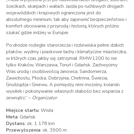
ścieżkach, skarpach i wałach. Jazda po ruchliwych drogach
wojewódzkich i krajowych ograniczona jest do
absolutnego minimum, tak aby zapewnić bezpieczeństwo i
komfort obcowania z przyrodą i historią, których próżno
szukać gdzie indziej w Europie.
Po drodze rozległe starorzecza i rozlewiska pełne dzikich
ptaków, wydmy i piaskowe łachy i klimatyczne miasteczka,
w których czas jakby się zatrzymał. RMW1200 to nie
tylko Kraków, Warszawa, Toruń i Gdańsk. Zachwycimy
Was urodą i osobliwością Janowca, Sandomierza,
Zawichostu, Płocka, Dobrzynia, Chełmna, Świecia,
Grudziądza i Gniewu. A pomiędzy nimi mozolny, kolarski
wysiłek i pokonywanie własnych słabości bez wsparcia z
zewnątrz.” –
Organizator
Miejsce startu
: Wisła
Meta
: Gdańsk
Dystans
: ok. 1 178 km
Przewyższenia
: ok. 3900 m