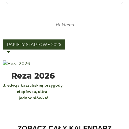
Reklama
PAKIETY STARTOWE 2026
WYBIERZ
Reza 2026
3. edycja kaszubskiej przygody:
etapówka, ultra i
jednodniówka!
ZOBACZ CAŁY KALENDARZ