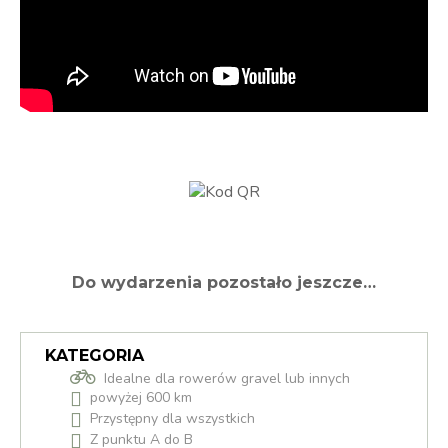
Do wydarzenia pozostało jeszcze…
KATEGORIA
Idealne dla rowerów gravel lub innych
powyżej 600 km
Przystępny dla wszystkich
Z punktu A do B