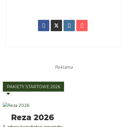
Reklama
PAKIETY STARTOWE 2026
WYBIERZ
Reza 2026
3. edycja kaszubskiej przygody: