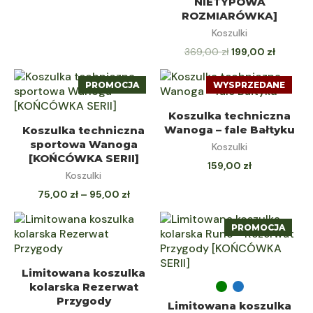
NIETYPOWA
ROZMIARÓWKA]
Koszulki
369,00
zł
199,00
zł
PROMOCJA
WYSPRZEDANE
WYBIERZ OPCJE
Koszulka techniczna
WYBIERZ OPCJE
Wanoga – fale Bałtyku
Koszulka techniczna
sportowa Wanoga
Koszulki
[KOŃCÓWKA SERII]
159,00
zł
Koszulki
75,00
zł
–
95,00
zł
PROMOCJA
WYBIERZ OPCJE
Limitowana koszulka
WYBIERZ OPCJE
kolarska Rezerwat
Przygody
Limitowana koszulka