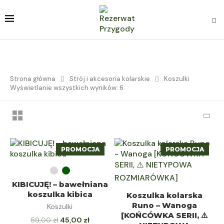
Strona główna
Strój i akcesoria kolarskie
Koszulki
Wyświetlanie wszystkich wyników: 6
PROMOCJA
PROMOCJA
WYBIERZ OPCJE
KIBICUJĘ! – bawełniana
WYBIERZ OPCJE
koszulka kibica
Koszulka kolarska
Runo – Wanoga
Koszulki
[KOŃCÓWKA SERII, ⚠️
59,00
zł
45,00
zł