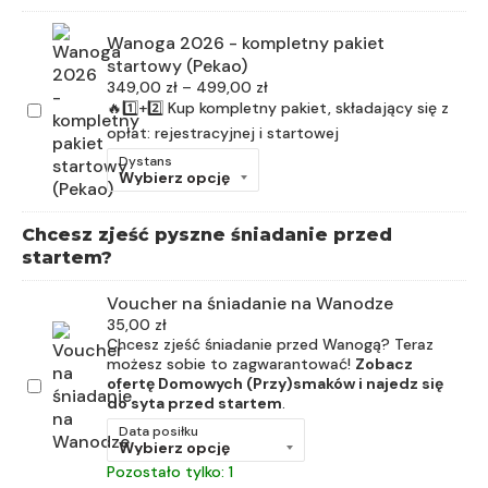
Wanoga 2026 - kompletny pakiet
startowy (Pekao)
349,00
zł
–
499,00
zł
🔥1️⃣+2️⃣ Kup kompletny pakiet, składający się z
opłat: rejestracyjnej i startowej
Dystans
Chcesz zjeść pyszne śniadanie przed
startem?
Voucher na śniadanie na Wanodze
35,00
zł
Chcesz zjeść śniadanie przed Wanogą? Teraz
możesz sobie to zagwarantować!
Zobacz
ofertę Domowych (Przy)smaków i najedz się
do syta przed startem
.
Data posiłku
Pozostało tylko: 1