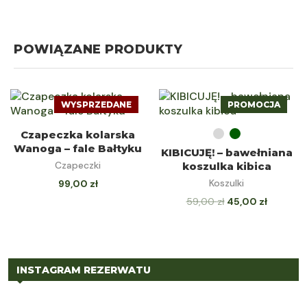
POWIĄZANE PRODUKTY
WYSPRZEDANE
PROMOCJA
DOWIEDZ SIĘ
WYBIERZ OPCJE
Czapeczka kolarska
Wanoga – fale Bałtyku
KIBICUJĘ! – bawełniana
WIĘCEJ
Czapeczki
koszulka kibica
Koszulki
99,00
zł
59,00
zł
45,00
zł
INSTAGRAM REZERWATU