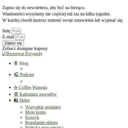
Zapisz się do newslettera, aby być na bieżąco.
Wiadomości wysyłamy nie częściej niż raz na kilka tygodni.
W każdej chwili możesz zmienić swoje ustawienia lub wypisać się.
Imię
E-mail
Zapisz się
Zobacz dostępne kupony
📔 Blog
🎧 Podcast
☕ Coffee Wanoga
📆 Kalendarz zawodów
🛍️ Sklep
Wszystkie produkty
Moje konto
Koszyk
Regulamin sklepu
Polityka prywatności