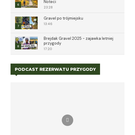
Noteci
6
23:28
Gravel po trójmiejsku
13:46
7
Brejdak Gravel 2025 - zajawka letniej
przygody
8
17:20
PODCAST REZERWATU PRZYGODY