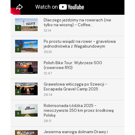
Dlaczego jeździmy na rowerach (nie
tylko na wiosnę) - Coffee...
1
12:14
Po prostu wsiądź na rower - gravelowa
jednodniówka z Wagabundowym
2
30:01
Polish Bike Tour: Wybrzeże 500
(rowerowe R10)
3
12:47
Grawelowa włóczęga po Szwecji -
Escapada Gravel Camp 2025
4
26:14
Robinsonada Łódzka 2025 -
nieoczywiste 250 km przez środkową
5
Polskę
26:11
Jesienna wanoga dolinami Drawy i