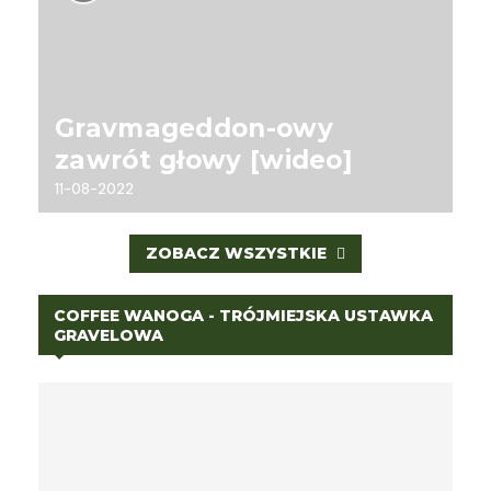
Gravmageddon-owy
zawrót głowy [wideo]
11-08-2022
ZOBACZ WSZYSTKIE
COFFEE WANOGA - TRÓJMIEJSKA USTAWKA
GRAVELOWA