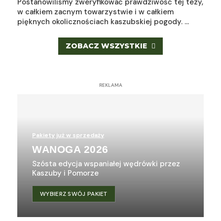
Postanowiliśmy zweryfikować prawdziwość tej tezy,
w całkiem zacnym towarzystwie i w całkiem
pięknych okolicznościach kaszubskiej pogody. …
ZOBACZ WSZYSTKIE
REKLAMA
Pakiety już w sprzedaży
WANOGA 2026
Szósta edycja wspaniałej wędrówki przez
Kaszuby i Pomorze
WYBIERZ SWÓJ PAKIET