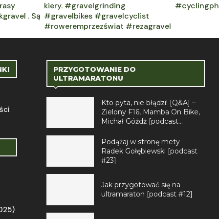
NKI
PRZYGOTOWANIE DO
ULTRAMARATONU
Kto pyta, nie błądzi! [Q&A] –
ści
Zielony F16, Mamba On Bike,
Michał Góźdź [podcast...
Podążaj w stronę mety –
Radek Gołębiewski [podcast
#23]
Jak przygotować się na
ultramaraton [podcast #12]
2025)