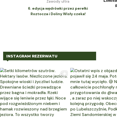
Limit
Zawody ultra
6. edycja wędrówki przez perełki
Roztocza i Doliny Wisły czeka!
INSTAGRAM REZERWATU