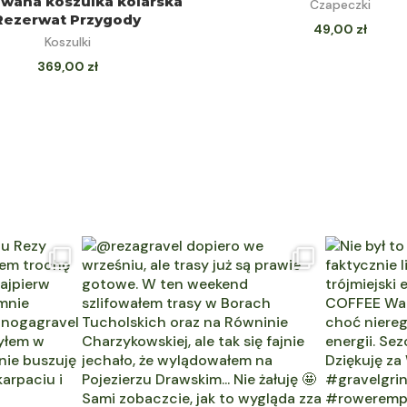
owana koszulka kolarska
Czapeczki
Rezerwat Przygody
49,00
zł
Koszulki
369,00
zł