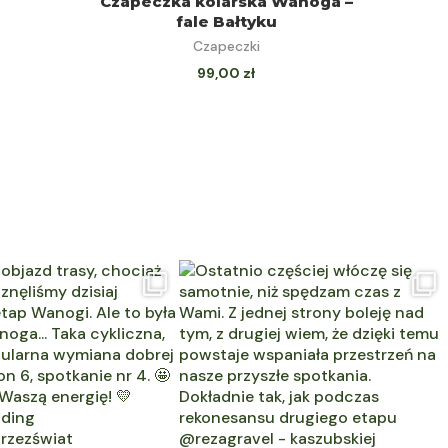
Czapeczka kolarska Wanoga –
fale Bałtyku
KI
Czapeczki
99,00
zł