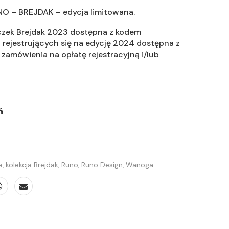
O – BREJDAK – edycja limitowana.
iczek Brejdak 2023 dostępna z kodem
a rejestrujących się na edycję 2024 dostępna z
 zamówienia na opłatę rejestracyjną i/lub
ń
a
,
kolekcja Brejdak
,
Runo
,
Runo Design
,
Wanoga