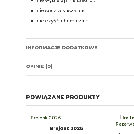
nie wybielaj i nie chloruj,
nie susz w suszarce,
nie czyść chemicznie.
INFORMACJE DODATKOWE
OPINIE (0)
POWIĄZANE PRODUKTY
WYBIERZ
Brejdak 2026