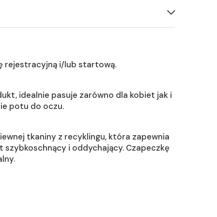
rejestracyjną i/lub startową.
kt, idealnie pasuje zarówno dla kobiet jak i
ie potu do oczu.
nej tkaniny z recyklingu, która zapewnia
est szybkoschnący i oddychający. Czapeczkę
lny.