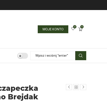
0
0
MOJE KONTO
czapeczka
no Brejdak