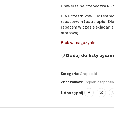
Uniwersalna czapeczka RUN
Dla uczestników i uczestn
rabatowym (patrz opis). Dl
rabatem w czasie składania
startową.
Brak w magazynie
Dodaj do listy życze
Kategoria:
Czapeczki
Znaczników:
Brejdak
,
czapeczk
Udostępnij