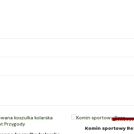
WYSPRZ
DOWIEDZ SIĘ WIĘCEJ
Komin sportowy Re
WYBIERZ OPCJE