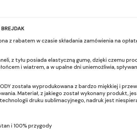
 BREJDAK
pna z rabatem w czasie składania zamówienia na opłatę 
neli, z tyłu posiada elastyczną gumę, dzięki czemu produ
łońcem i wiatrem, a w upalne dni uniemożliwia, spływan
 została wyprodukowana z bardzo miękkiej i przewiew
ania. Materiał, z jakiego został wykonany produkt, j
technologii druku sublimacyjnego, nadruk jest niespiera
astan i 100% przygody