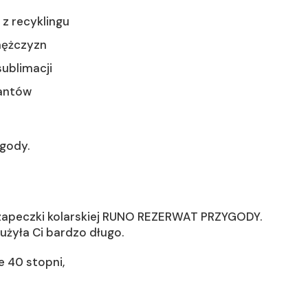
 z recyklingu
 mężczyzn
ublimacji
tantów
ygody.
z czapeczki kolarskiej RUNO REZERWAT PRZYGODY.
użyła Ci bardzo długo.
 40 stopni,