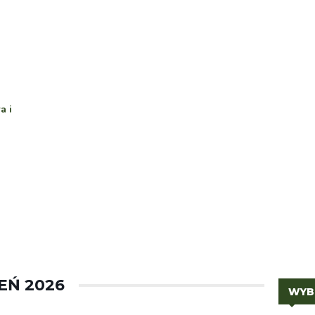
a i
EŃ 2026
WYB