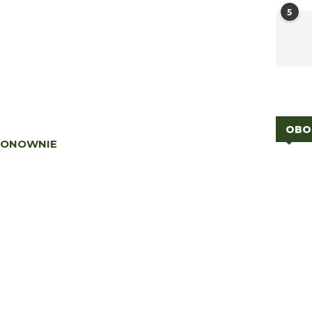
5
OBO
 PONOWNIE