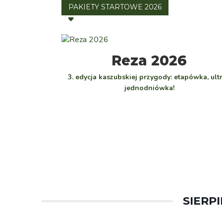
PAKIETY STARTOWE 2026
WYBIERZ
Reza 2026
3. edycja kaszubskiej przygody: etapówka, ultr
jednodniówka!
SIERPI