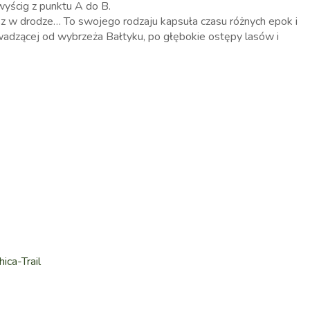
 wyścig z punktu A do B.
sz w drodze… To swojego rodzaju kapsuła czasu różnych epok i
adzącej od wybrzeża Bałtyku, po głębokie ostępy lasów i
ica-Trail