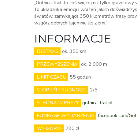
„Gothica Trail, to coś więcej niż tylko gravelowy
To układanka emocji i wrażeń jakich doświadczy
światów, zamykająca 350 kilometrów trasy prow
wzgórz pełnych tajemnic tej ziemi.”
INFORMACJE
DYSTANS
ok. 350 km
PRZEWYŻSZENIA
ok. 2 000 m
LIMIT CZASU
55 godzin
STOPIEŃ TRUDNOŚCI
2/5
STRONA IMPREZY
gothica-trail.pl
FUNPAGE WYDARZENIA
facebook.com/Goth
WPISOWE
280 zł