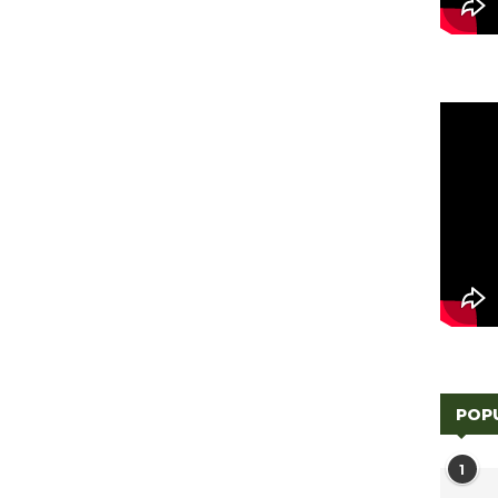
POP
1