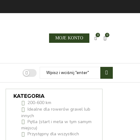
0
0
MOJE KONTO
KATEGORIA
200-600 km
Idealne dla rowerów gravel lub
innych
Pętla (start i meta w tym samym
miejscu)
Przystępny dla wszystkich