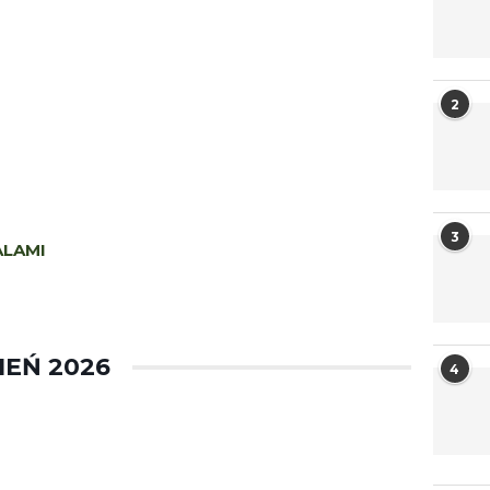
2
3
ALAMI
EŃ 2026
4