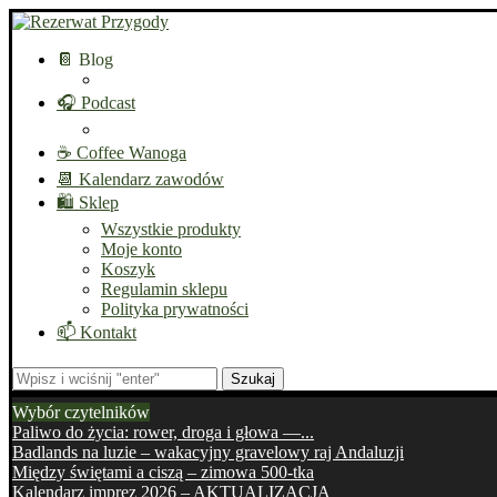
📔 Blog
🎧 Podcast
☕ Coffee Wanoga
📆 Kalendarz zawodów
🛍️ Sklep
Wszystkie produkty
Moje konto
Koszyk
Regulamin sklepu
Polityka prywatności
📫 Kontakt
Szukaj
Wybór czytelników
Paliwo do życia: rower, droga i głowa —...
Badlands na luzie – wakacyjny gravelowy raj Andaluzji
Między świętami a ciszą – zimowa 500-tka
Kalendarz imprez 2026 – AKTUALIZACJA