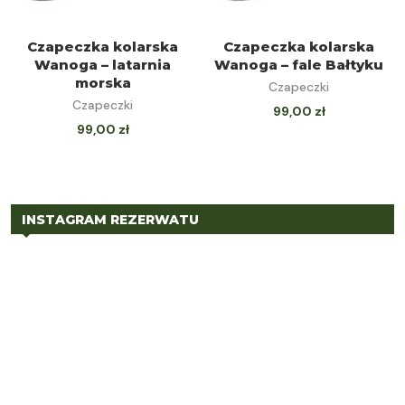
DOWIEDZ SIĘ
DOWIEDZ SIĘ
Czapeczka kolarska
Czapeczka kolarska
Wanoga – latarnia
Wanoga – fale Bałtyku
WIĘCEJ
WIĘCEJ
morska
Czapeczki
Czapeczki
99,00
zł
99,00
zł
INSTAGRAM REZERWATU