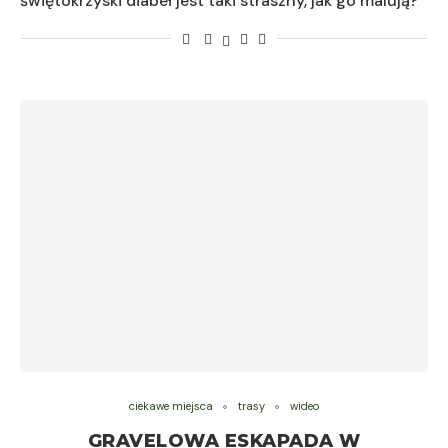
świętokrzyski diabeł jest taki straszny, jak go malują?
ciekawe miejsca
trasy
wideo
GRAVELOWA ESKAPADA W