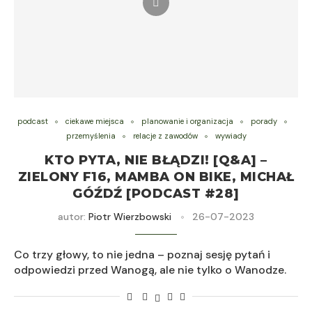
podcast
ciekawe miejsca
planowanie i organizacja
porady
przemyślenia
relacje z zawodów
wywiady
KTO PYTA, NIE BŁĄDZI! [Q&A] –
ZIELONY F16, MAMBA ON BIKE, MICHAŁ
GÓŹDŹ [PODCAST #28]
autor:
Piotr Wierzbowski
26-07-2023
Co trzy głowy, to nie jedna – poznaj sesję pytań i
odpowiedzi przed Wanogą, ale nie tylko o Wanodze.