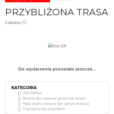
PRZYBLIŻONA TRASA
Czekamy 🙂
Do wydarzenia pozostało jeszcze…
KATEGORIA
200-600 km
Idealne dla rowerów gravel lub innych
Pętla (start i meta w tym samym miejscu)
Przystępny dla wszystkich