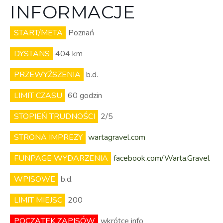
INFORMACJE
START/META
Poznań
DYSTANS
404 km
PRZEWYŻSZENIA
b.d.
LIMIT CZASU
60 godzin
STOPIEŃ TRUDNOŚCI
2/5
STRONA IMPREZY
wartagravel.com
FUNPAGE WYDARZENIA
facebook.com/Warta.Gravel
WPISOWE
b.d.
LIMIT MIEJSC
200
POCZĄTEK ZAPISÓW
wkrótce info