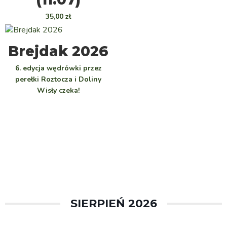
35,00
zł
WYBIERZ
Brejdak 2026
6. edycja wędrówki przez
perełki Roztocza i Doliny
Wisły czeka!
SIERPIEŃ 2026