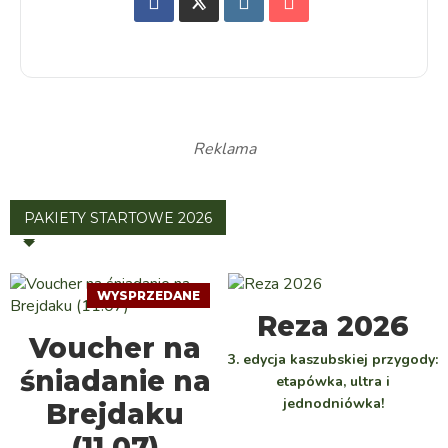
Reklama
PAKIETY STARTOWE 2026
WYSPRZEDANE
WYBIERZ
Reza 2026
DOWIEDZ SIĘ WIĘCEJ
Voucher na
3. edycja kaszubskiej przygody:
śniadanie na
etapówka, ultra i
jednodniówka!
Brejdaku
(11.07)