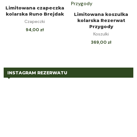
DOWIEDZ SIĘ
Limitowana czapeczka
WYBIERZ OPCJE
kolarska Runo Brejdak
Limitowana koszulka
WIĘCEJ
kolarska Rezerwat
Czapeczki
Przygody
94,00
zł
Koszulki
369,00
zł
INSTAGRAM REZERWATU