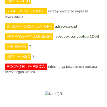
LIMIT CZASU
?
STOPIEŃ TRUDNOŚCI
raczej będzie to impreza
przystępna
STRONA ORGANZATORA
ultracycling.pl
FUNPAGE WYDARZENIA
facebook.com/bbtour1008
WPISOWE
?
LIMIT MIEJSC
?
POCZĄTEK ZAPISÓW
informacja jeszcze nie podana
przez organizatora