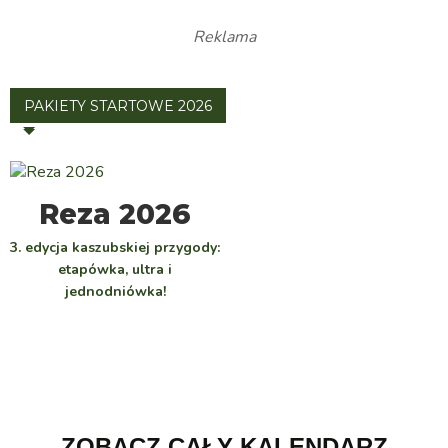
Reklama
PAKIETY STARTOWE 2026
WYBIERZ
Reza 2026
3. edycja kaszubskiej przygody:
etapówka, ultra i
jednodniówka!
ZOBACZ CAŁY KALENDARZ