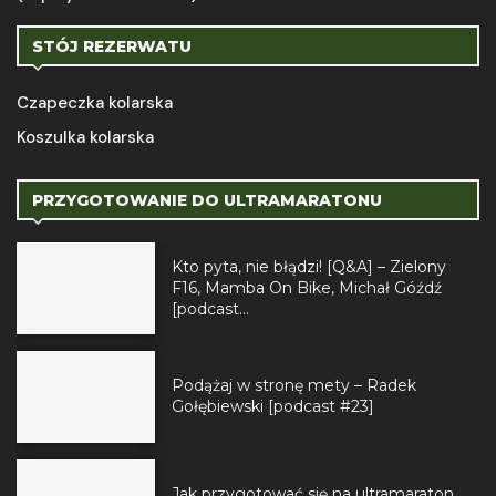
STÓJ REZERWATU
Czapeczka kolarska
Koszulka kolarska
PRZYGOTOWANIE DO ULTRAMARATONU
Kto pyta, nie błądzi! [Q&A] – Zielony
F16, Mamba On Bike, Michał Góźdź
[podcast...
Podążaj w stronę mety – Radek
Gołębiewski [podcast #23]
Jak przygotować się na ultramaraton