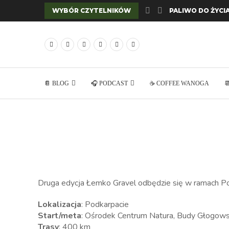
WYBÓR CZYTELNIKÓW
PALIWO DO ŻYCIA
📔 BLOG
🎧 PODCAST
☕ COFFEE WANOGA

Druga edycja Łemko Gravel odbędzie się w ramach Po
Lokalizacja
: Podkarpacie
Start/meta
: Ośrodek Centrum Natura, Budy Głogows
Trasy
: 400 km