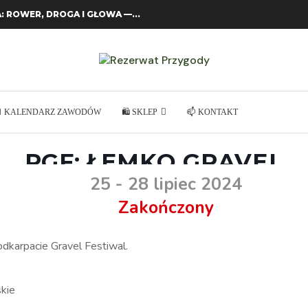
: ROWER, DROGA I GŁOWA —...
 KALENDARZ ZAWODÓW
🛍️ SKLEP
📫 KONTAKT
PGF: ŁEMKO GRAVEL
25 - 28 lipiec 2024
Zakończony
dkarpacie Gravel Festiwal.
kie