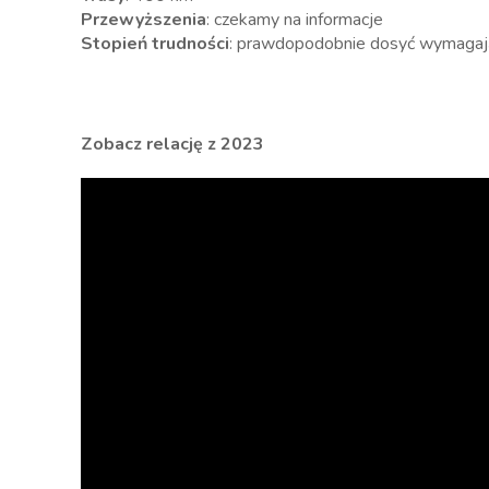
Przewyższenia
: czekamy na informacje
Stopień trudności
: prawdopodobnie dosyć wymagaj
Zobacz relację z 2023