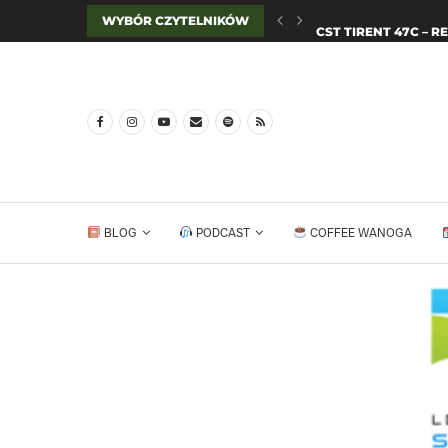
WYBÓR CZYTELNIKÓW
CST TIRENT 47C –
„ZA GODZINĘ BĘDZIE
RACCOON BRIGANTE
GORĄCY KALENDAR
SZOP(A) I PROZIAK 
FIZIK TERRA ATLAS 
PALIWO DO ŻYCIA: R
BLOG
PODCAST
COFFEE WANOGA