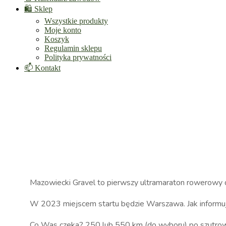
🛍️ Sklep
Wszystkie produkty
Moje konto
Koszyk
Regulamin sklepu
Polityka prywatności
📫 Kontakt
Mazowiecki Gravel to pierwszy ultramaraton rowerowy
W 2023 miejscem startu będzie Warszawa. Jak informują
Co Was czeka? 250 lub 550 km (do wyboru) po szutrowych