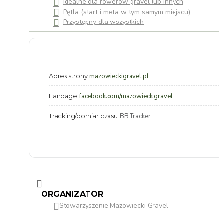
Idealne dla rowerów gravel lub innych
Pętla (start i meta w tym samym miejscu)
Przystępny dla wszystkich
Adres strony
mazowieckigravel.pl
Fanpage
facebook.com/mazowieckigravel
Tracking/pomiar czasu
BB Tracker
ORGANIZATOR
Stowarzyszenie Mazowiecki Gravel