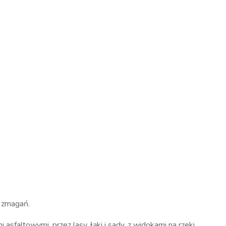
h zmagań.
altowymi, przez lasy, łąki i sady, z widokami na rzeki,