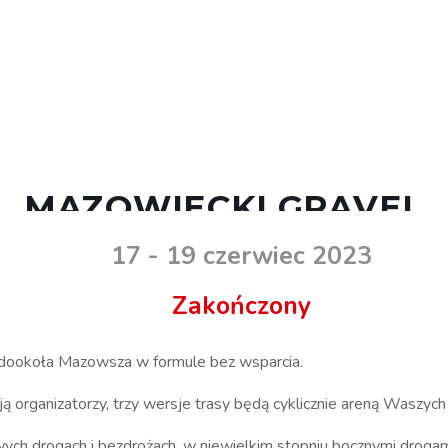
MAZOWIECKI GRAVEL
17 - 19 czerwiec 2023
Zakończony
 dookoła Mazowsza w formule bez wsparcia.
 organizatorzy, trzy wersje trasy będą cyklicznie areną Waszyc
 drogach i bezdrożach, w niewielkim stopniu bocznymi drogami asf