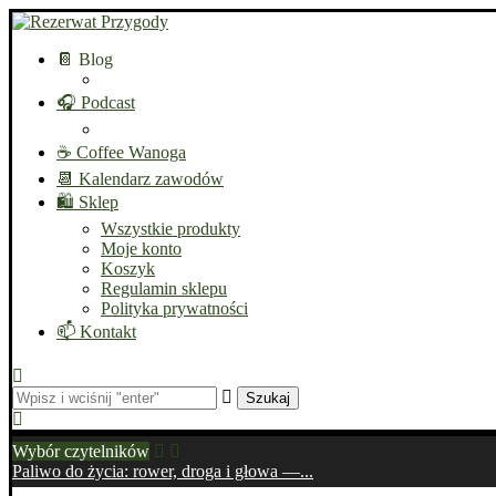
📔 Blog
🎧 Podcast
☕ Coffee Wanoga
📆 Kalendarz zawodów
🛍️ Sklep
Wszystkie produkty
Moje konto
Koszyk
Regulamin sklepu
Polityka prywatności
📫 Kontakt
Szukaj
Wybór czytelników
Paliwo do życia: rower, droga i głowa —...