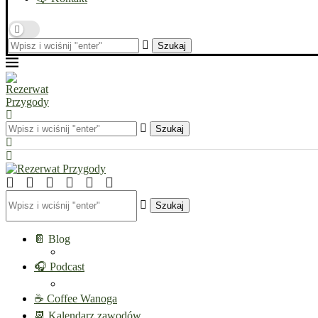
Szukaj
Szukaj
Szukaj
📔 Blog
🎧 Podcast
☕ Coffee Wanoga
📆 Kalendarz zawodów