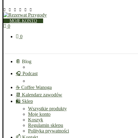
MOJE KONTO
0
0
📔 Blog
🎧 Podcast
☕ Coffee Wanoga
📆 Kalendarz zawodów
🛍️ Sklep
Wszystkie produkty
Moje konto
Koszyk
Regulamin sklepu
Polityka prywatności
📫 Kontakt