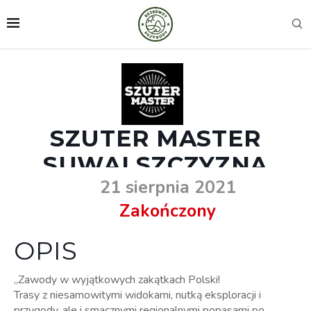
SZUTER MASTER
SUWALSZCZYZNA
21 sierpnia 2021
Zakończony
OPIS
„Zawody w wyjątkowych zakątkach Polski!
Trasy z niesamowitymi widokami, nutką eksploracji i
przygody, ale i smacznymi regionalnymi popasami po