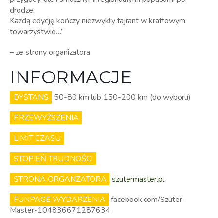
drodze.
Każdą edycję kończy niezwykły fajrant w kraftowym
towarzystwie…”
– ze strony organizatora
INFORMACJE
DYSTANS
50-80 km lub 150-200 km (do wyboru)
PRZEWYŻSZENIA
LIMIT CZASU
STOPIEŃ TRUDNOŚCI
STRONA ORGANZATORA
szutermaster.pl
FUNPAGE WYDARZENIA
facebook.com/Szuter-
Master-104836671287634