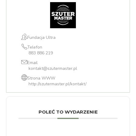
Fundacja Ultra
Telefon
883 886 219
Email
kontakt@szutermaster.pl
Strona WWW
http://szutermaster.pl/kontakt/
POLEĆ TO WYDARZENIE