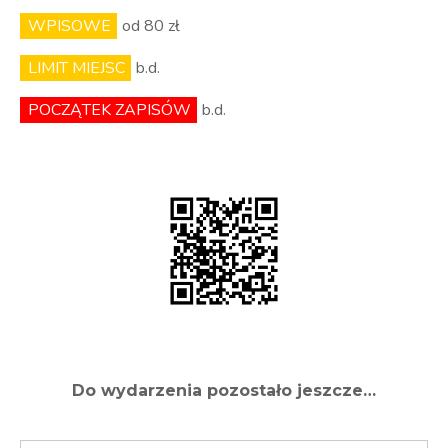
WPISOWE
od 80 zł
LIMIT MIEJSC
b.d.
POCZĄTEK ZAPISÓW
b.d.
Do wydarzenia pozostało jeszcze…