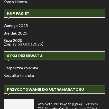
Konto klienta
KUP PAKIET
Wanoga 2025
Brejdak 2025
Reza 2025
(zapisy od 01.01.2025)
STÓJ REZERWATU
Czapeczka kolarska
Koszulka kolarska
PRZYGOTOWANIE DO ULTRAMARATONU
Kto pyta, nie błądzi! [Q&A] – Zielony
F16, Mamba On Bike, Michał Góźdź