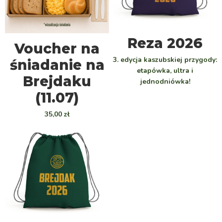
WYBIERZ
Reza 2026
DOWIEDZ SIĘ WIĘCEJ
Voucher na
3. edycja kaszubskiej przygody:
śniadanie na
etapówka, ultra i
Brejdaku
jednodniówka!
(11.07)
35,00
zł