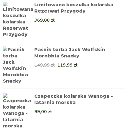
Limitowana koszulka kolarska
Rezerwat Przygody
369,00
zł
Paśnik torba Jack Wolfskin
Morobbia Snacky
149,99
zł
119,99
zł
Czapeczka kolarska Wanoga -
latarnia morska
99,00
zł