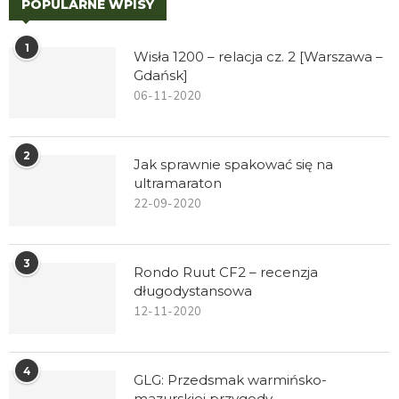
POPULARNE WPISY
1
Wisła 1200 – relacja cz. 2 [Warszawa –
Gdańsk]
06-11-2020
2
Jak sprawnie spakować się na
ultramaraton
22-09-2020
3
Rondo Ruut CF2 – recenzja
długodystansowa
12-11-2020
4
GLG: Przedsmak warmińsko-
mazurskiej przygody