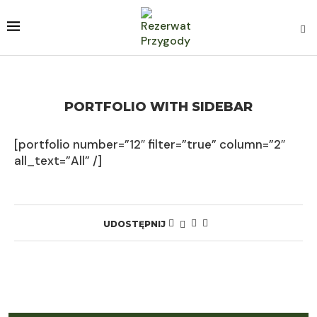
PORTFOLIO WITH SIDEBAR
[portfolio number=”12″ filter=”true” column=”2″
all_text=”All” /]
UDOSTĘPNIJ