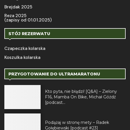
Brejdak 2025
Reza 2025
(zapisy od 01.01.2025)
STÓJ REZERWATU
Czapeczka kolarska
Koszulka kolarska
PRZYGOTOWANIE DO ULTRAMARATONU
Kto pyta, nie błądzi! [Q&A] – Zielony
F16, Mamba On Bike, Michał Góźdź
[podcast...
Podążaj w stronę mety – Radek
Gołębiewski [podcast #23]