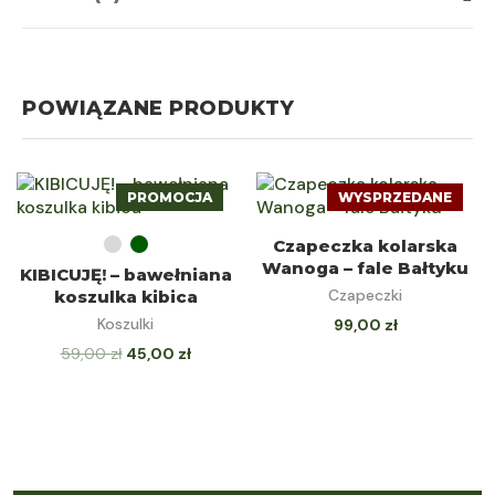
POWIĄZANE PRODUKTY
PROMOCJA
WYSPRZEDANE
WYBIERZ OPCJE
DOWIEDZ SIĘ
Czapeczka kolarska
Wanoga – fale Bałtyku
KIBICUJĘ! – bawełniana
WIĘCEJ
Czapeczki
koszulka kibica
Koszulki
99,00
zł
59,00
zł
45,00
zł