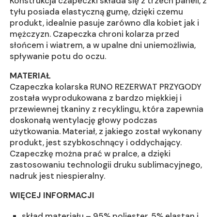
Konstrukcja czapeczki składa się z trzech paneli, z
tyłu posiada elastyczną gumę, dzięki czemu
produkt, idealnie pasuje zarówno dla kobiet jak i
mężczyzn. Czapeczka chroni kolarza przed
słońcem i wiatrem, a w upalne dni uniemożliwia,
spływanie potu do oczu.
MATERIAŁ
Czapeczka kolarska RUNO REZERWAT PRZYGODY
została wyprodukowana z bardzo miękkiej i
przewiewnej tkaniny z recyklingu, która zapewnia
doskonałą wentylację głowy podczas
użytkowania. Materiał, z jakiego został wykonany
produkt, jest szybkoschnący i oddychający.
Czapeczkę można prać w pralce, a dzięki
zastosowaniu technologii druku sublimacyjnego,
nadruk jest niespieralny.
WIĘCEJ INFORMACJI
skład materiału – 95% poliester, 5% elastan i