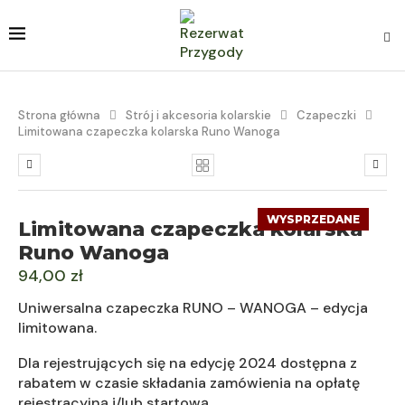
Strona główna
Strój i akcesoria kolarskie
Czapeczki
Limitowana czapeczka kolarska Runo Wanoga
WYSPRZEDANE
Limitowana czapeczka kolarska
Runo Wanoga
94,00
zł
Uniwersalna czapeczka RUNO – WANOGA – edycja
limitowana.
Dla rejestrujących się na edycję 2024 dostępna z
rabatem w czasie składania zamówienia na opłatę
rejestracyjną i/lub startową.