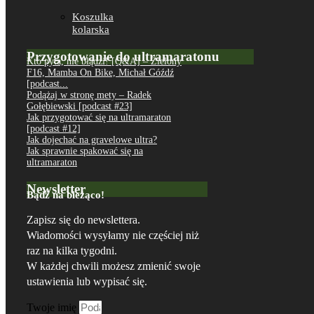
Koszulka
kolarska
Przygotowanie do ultramaratonu
Kto pyta, nie błądzi! [Q&A] – Zielony
F16, Mamba On Bike, Michał Góźdź
[podcast...
Podążaj w stronę mety – Radek
Gołębiewski [podcast #23]
Jak przygotować się na ultramaraton
[podcast #12]
Jak dojechać na gravelowe ultra?
Jak sprawnie spakować się na
ultramaraton
Newsletter
Bądź na bieżąco!
Zapisz się do newslettera.
Wiadomości wysyłamy nie częściej niż
raz na kilka tygodni.
W każdej chwili możesz zmienić swoje
ustawienia lub wypisać się.
Twoje imię