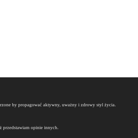
worzone by propagować aktywny, uważny i zdrowy styl życia.
eż przedstawiam opinie innych.