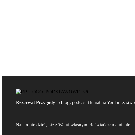
Rezerwat Przygody
to blog, podcast i kanał na YouTube, st
Na stronie dzielę się z Wami własnymi doświadczeniami, ale t