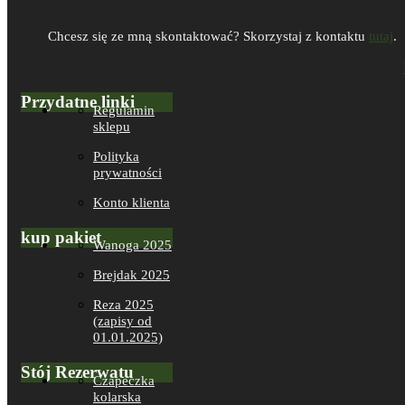
Chcesz się ze mną skontaktować? Skorzystaj z kontaktu
tutaj
.
Przydatne linki
Regulamin
sklepu
Polityka
prywatności
Konto klienta
kup pakiet
Wanoga 2025
Brejdak 2025
Reza 2025
(zapisy od
01.01.2025)
Stój Rezerwatu
Czapeczka
kolarska