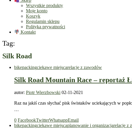
Sklep
Wszystkie produkty
Moje konto
Koszyk
Regulamin sklepu
Polityka prywatności
Kontakt
Tag:
Silk Road
bikepacking
ciekawe miejsca
relacje z zawodów
Silk Road Mountain Race – reportaż Ł
autor:
Piotr Wierzbowski
02-11-2021
Raz na jakiś czas słychać pisk świstaków uciekających w popło
…
0
Facebook
Twitter
Whatsapp
Email
bikepacking
ciekawe miejsca
planowanie i organizacja
relacje z