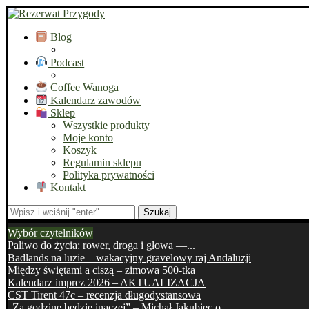
Blog
Podcast
Coffee Wanoga
Kalendarz zawodów
Sklep
Wszystkie produkty
Moje konto
Koszyk
Regulamin sklepu
Polityka prywatności
Kontakt
Szukaj
Wybór czytelników
Paliwo do życia: rower, droga i głowa —...
Badlands na luzie – wakacyjny gravelowy raj Andaluzji
Między świętami a ciszą – zimowa 500-tka
Kalendarz imprez 2026 – AKTUALIZACJA
CST Tirent 47c – recenzja długodystansowa
„Za godzinę będzie inaczej” – Michał Jakubiec o...