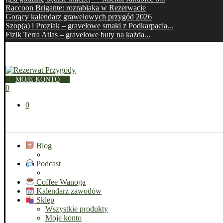
Raccoon Brigante: rozrabiaka w Rezerwacie
Gorący kalendarz grawelowych przygód 2026
Szop(a) i Proziak – gravelowe smaki z Podkarpacia...
Fizik Terra Atlas – gravelowe buty na każda...
MOJE KONTO
0
0
Blog
Podcast
Coffee Wanoga
Kalendarz zawodów
Sklep
Wszystkie produkty
Moje konto