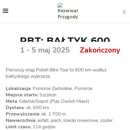
PBT: BAŁTYK 600
1 - 5 maj 2025
Zakończony
Pierwszy etap Polish Bike Tour to 600 km wzdłuż
bałtyckiego wybrzeża.
Lokalizacja
: Pomorze Zachodnie, Pomorze
Miejsce startu
: Szczecin
Meta
: Gdańsk/Sopot (Plac Dwóch Miast)
Dystans
: ok. 600 km
Przewyższenia
: ok. 1 700 m
Nawierzchnia
: asfalt, piach, ścieżki rowerowe, szuter
Limit czasu
: 114 godzin