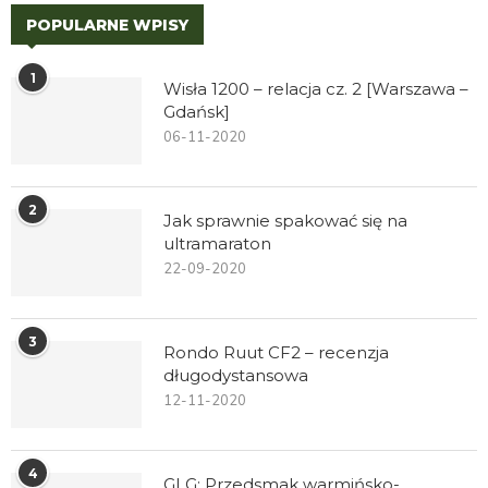
POPULARNE WPISY
1
Wisła 1200 – relacja cz. 2 [Warszawa –
Gdańsk]
06-11-2020
2
Jak sprawnie spakować się na
ultramaraton
22-09-2020
3
Rondo Ruut CF2 – recenzja
długodystansowa
12-11-2020
4
GLG: Przedsmak warmińsko-