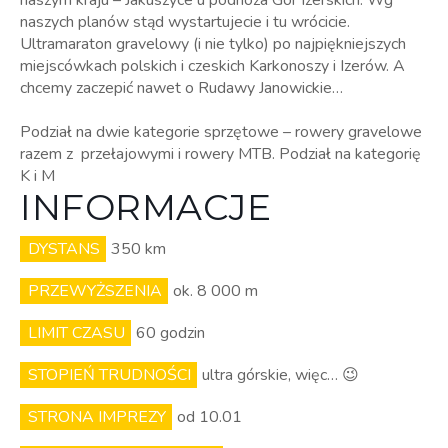
naszym kraju – Jakuszyce u podnóża Gór Izerskich. Wg
naszych planów stąd wystartujecie i tu wrócicie.
Ultramaraton gravelowy (i nie tylko) po najpiękniejszych
miejscówkach polskich i czeskich Karkonoszy i Izerów. A
chcemy zaczepić nawet o Rudawy Janowickie…
Podział na dwie kategorie sprzętowe – rowery gravelowe
razem z przełajowymi i rowery MTB. Podział na kategorię
K i M
INFORMACJE
DYSTANS
350 km
PRZEWYŻSZENIA
ok. 8 000 m
LIMIT CZASU
60 godzin
STOPIEŃ TRUDNOŚCI
ultra górskie, więc… 😉
STRONA IMPREZY
od 10.01