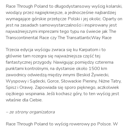
Race Through Poland to długodystansowy wyścig kolarski,
wiodący przez najpiękniejsze, a jednocześnie najbardziej
wymagające górskie przełęcze Polski i jej okolic. Oparty on
jest na zasadach samowystarczalności i inspirowany jest
najważniejszymi imprezami tego typu na świecie jak The
Transcontinental Race czy The TransatlanticWay Race
Trzecia edycja wyścigu zwraca się ku Karpatom i to
głównie tam rozegra się najważniejsza część tej
fantastycznej przygody. Nawigując pomiędzy czterema
punktami kontrolnymi, na dystansie około 1500 km
zawodnicy odwiedzą między innymi Beskid Żywiecki,
Wyspowy i Sądecki, Gorce, Słowackie Pieniny, Niżne Tatry,
Spisz i Orawę. Zapowiada się sporo pięknego, aczkolwiek
ciężkiego wspinania. Jeśli kochasz góry, to ten wyścig jest
właśnie dla Ciebie.
– ze strony organizatora
Race Through Poland to wyścig rowerowy po Polsce. W