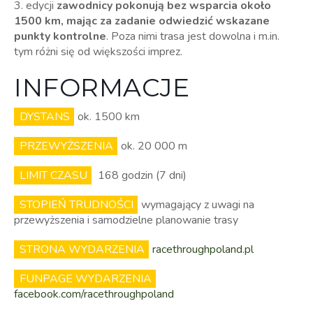
3. edycji
zawodnicy pokonują bez wsparcia około
1500 km, mając za zadanie odwiedzić wskazane
punkty kontrolne
. Poza nimi trasa jest dowolna i m.in.
tym różni się od większości imprez.
INFORMACJE
DYSTANS
ok. 1500 km
PRZEWYŻSZENIA
ok. 20 000 m
LIMIT CZASU
168 godzin (7 dni)
STOPIEŃ TRUDNOŚCI
wymagający z uwagi na
przewyższenia i samodzielne planowanie trasy
STRONA WYDARZENIA
racethroughpoland.pl
FUNPAGE WYDARZENIA
facebook.com/racethroughpoland