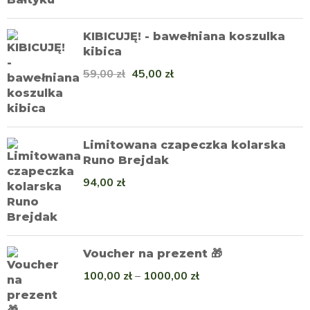
KIBICUJĘ! - bawełniana koszulka
kibica
59,00
zł
45,00
zł
Limitowana czapeczka kolarska
Runo Brejdak
94,00
zł
Voucher na prezent 🎁
100,00
zł
–
1000,00
zł