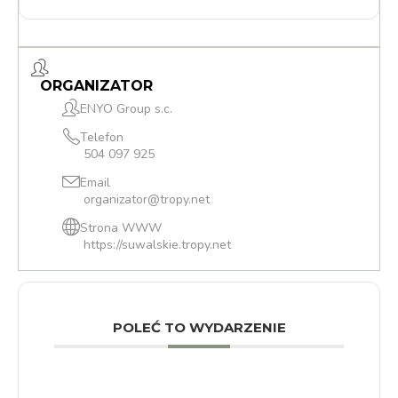
ORGANIZATOR
ENYO Group s.c.
Telefon
504 097 925
Email
organizator@tropy.net
Strona WWW
https://suwalskie.tropy.net
POLEĆ TO WYDARZENIE