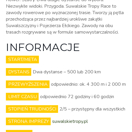
Niezwykłe widoki. Przygoda. Suwalskie Tropy Race to
zawody rowerowe po wyznaczonej trasie. Tworzy ją pętla
przechodząca przez najbardziej urokliwe zakątki
Suwalszczyzny i Pojezierza Ełckiego. Zawody na obu
trasach rozgrywane są w formule samowystarczalności.
INFORMACJE
START/META
DYSTANS
Dwa dystanse – 500 lub 200 km
PRZEWYŻSZENIA
odpowiednio: ok. 4 300 m i 2 000 m
LIMIT CZASU
odpowiednio 72 godziny i 60 godzin
STOPIEŃ TRUDNOŚCI
2/5 – przystępny dla wszystkich
STRONA IMPREZY
suwalskietropy.pl