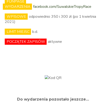
FUNPAGE
WYDARZENIA
facebook.com/SuwalskieTropyRace
WPISOWE
odpowiednio 350 i 300 zł (po 1 kwietnia
2021)
LIMIT MIEJSC
b.d.
POCZĄTEK ZAPISÓW
aktywne
Do wydarzenia pozostało jeszcze…