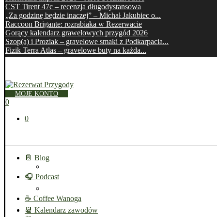
CST Tirent 47c – recenzja długodystansowa
„Za godzinę będzie inaczej” – Michał Jakubiec o...
Raccoon Brigante: rozrabiaka w Rezerwacie
Gorący kalendarz grawelowych przygód 2026
Szop(a) i Proziak – gravelowe smaki z Podkarpacia...
Fizik Terra Atlas – gravelowe buty na każda...
MOJE KONTO
0
0
📔 Blog
🎧 Podcast
☕ Coffee Wanoga
📆 Kalendarz zawodów