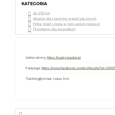
KATEGORIA
do 250 km
Idealne dla rowerów gravel lub innych
Pętla (start i meta w tym samym miejscu)
Przystępny dla wszystkich
Adres strony
https://szutryslaskie.pl
Fanpage
https://www.facebook.com/profile.php?id=10
Tracking/pomiar czasu
Inne