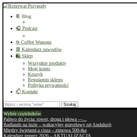
📔 Blog
🎧 Podcast
☕ Coffee Wanoga
📆 Kalendarz zawodów
🛍️ Sklep
Wszystkie produkty
Moje konto
Koszyk
Regulamin sklepu
Polityka prywatności
📫 Kontakt
Szukaj
Wybór czytelników
Paliwo do życia: rower, droga i głowa —...
Badlands na luzie – wakacyjny gravelowy raj Andaluzji
Między świętami a ciszą – zimowa 500-tka
Kalendarz imprez 2026 – AKTUALIZACJA