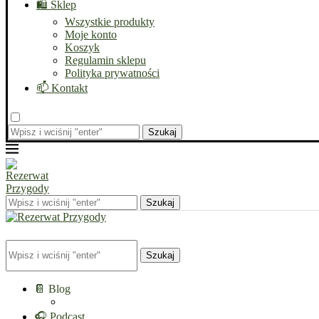
🛍️ Sklep
Wszystkie produkty
Moje konto
Koszyk
Regulamin sklepu
Polityka prywatności
📫 Kontakt
Szukaj
Szukaj
Szukaj
📔 Blog
🎧 Podcast