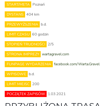
START/META
Poznań
DYSTANS
404 km
PRZEWYŻSZENIA
b.d.
LIMIT CZASU
60 godzin
STOPIEŃ TRUDNOŚCI
2/5
STRONA IMPREZY
wartagravel.com
FUNPAGE WYDARZENIA
facebook.com/Warta.Gravel
WPISOWE
b.d.
LIMIT MIEJSC
200
POCZĄTEK ZAPISÓW
1.03.2021