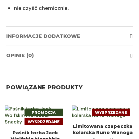
nie czyść chemicznie.
INFORMACJE DODATKOWE
OPINIE (0)
POWIĄZANE PRODUKTY
PROMOCJA
WYSPRZEDANE
WYSPRZEDANE
DOWIEDZ SIĘ
Limitowana czapeczka
DOWIEDZ SIĘ
kolarska Runo Wanoga
Paśnik torba Jack
WIĘCEJ
Wolfskin Morobbia