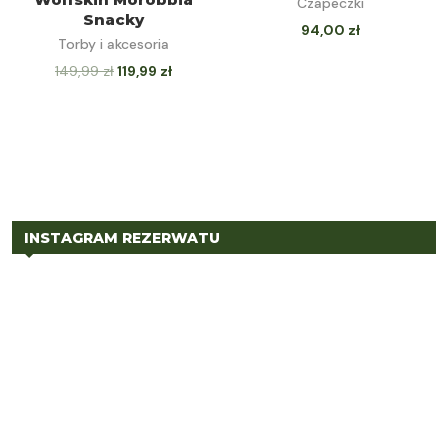
Czapeczki
WIĘCEJ
Snacky
94,00
zł
Torby i akcesoria
149,99
zł
119,99
zł
INSTAGRAM REZERWATU