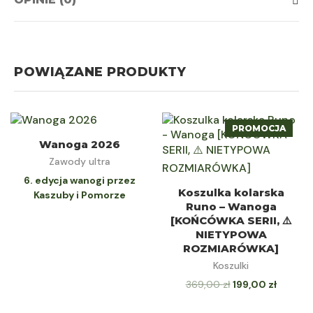
POWIĄZANE PRODUKTY
PROMOCJA
WYBIERZ
Wanoga 2026
Zawody ultra
6. edycja wanogi przez
WYBIERZ OPCJE
Koszulka kolarska
Kaszuby i Pomorze
Runo – Wanoga
[KOŃCÓWKA SERII, ⚠️
NIETYPOWA
ROZMIARÓWKA]
Koszulki
369,00
zł
199,00
zł