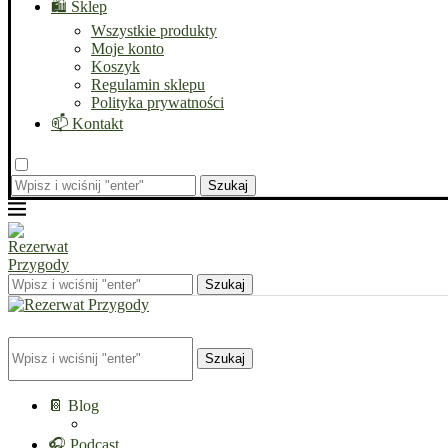
🛍️ Sklep
Wszystkie produkty
Moje konto
Koszyk
Regulamin sklepu
Polityka prywatności
📫 Kontakt
Szukaj
Szukaj
Szukaj
📔 Blog
🎧 Podcast