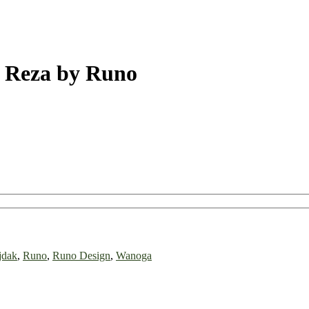
a Reza by Runo
jdak
,
Runo
,
Runo Design
,
Wanoga