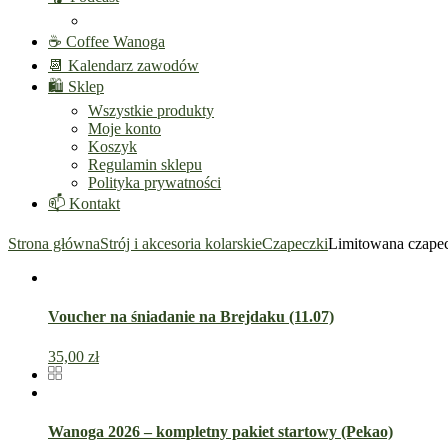
☕ Coffee Wanoga
📆 Kalendarz zawodów
🛍️ Sklep
Wszystkie produkty
Moje konto
Koszyk
Regulamin sklepu
Polityka prywatności
📫 Kontakt
Strona główna
Strój i akcesoria kolarskie
Czapeczki
Limitowana czape
Voucher na śniadanie na Brejdaku (11.07)
35,00
zł
Wanoga 2026 – kompletny pakiet startowy (Pekao)