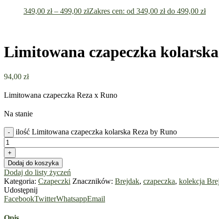
349,00
zł
–
499,00
zł
Zakres cen: od 349,00 zł do 499,00 zł
Limitowana czapeczka kolarsk
94,00
zł
Limitowana czapeczka Reza x Runo
Na stanie
ilość Limitowana czapeczka kolarska Reza by Runo
Dodaj do koszyka
Dodaj do listy życzeń
Kategoria:
Czapeczki
Znaczników:
Brejdak
,
czapeczka
,
kolekcja Bre
Udostępnij
Facebook
Twitter
Whatsapp
Email
Opis