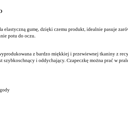
O
iada elastyczną gumę, dzięki czemu produkt, idealnie pasuje zar
nie potu do oczu.
dukowana z bardzo miękkiej i przewiewnej tkaniny z recykl
est szybkoschnący i oddychający. Czapeczkę można prać w pralc
ygody