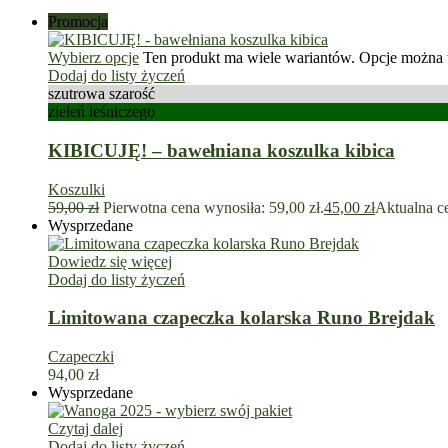
Promocja
Wybierz opcje
Ten produkt ma wiele wariantów. Opcje można 
Dodaj do listy życzeń
szutrowa szarość
zieleń leśniczego
KIBICUJĘ! – bawełniana koszulka kibica
Koszulki
59,00
zł
Pierwotna cena wynosiła: 59,00 zł.
45,00
zł
Aktualna ce
Wysprzedane
Dowiedz się więcej
Dodaj do listy życzeń
Limitowana czapeczka kolarska Runo Brejdak
Czapeczki
94,00
zł
Wysprzedane
Czytaj dalej
Dodaj do listy życzeń