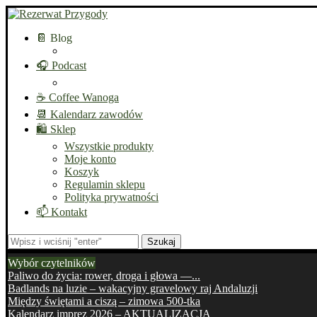
📔 Blog
🎧 Podcast
☕ Coffee Wanoga
📆 Kalendarz zawodów
🛍️ Sklep
Wszystkie produkty
Moje konto
Koszyk
Regulamin sklepu
Polityka prywatności
📫 Kontakt
Szukaj
Wybór czytelników
Paliwo do życia: rower, droga i głowa —...
Badlands na luzie – wakacyjny gravelowy raj Andaluzji
Między świętami a ciszą – zimowa 500-tka
Kalendarz imprez 2026 – AKTUALIZACJA