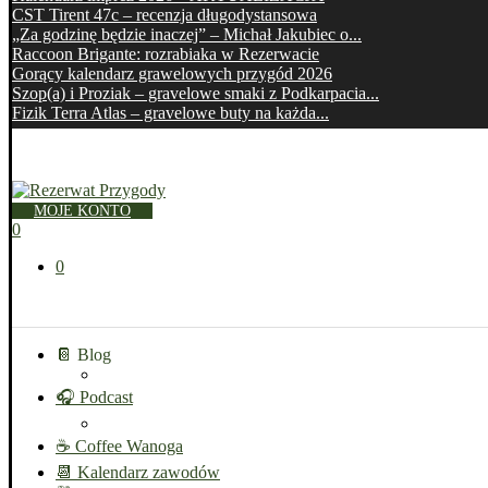
CST Tirent 47c – recenzja długodystansowa
„Za godzinę będzie inaczej” – Michał Jakubiec o...
Raccoon Brigante: rozrabiaka w Rezerwacie
Gorący kalendarz grawelowych przygód 2026
Szop(a) i Proziak – gravelowe smaki z Podkarpacia...
Fizik Terra Atlas – gravelowe buty na każda...
MOJE KONTO
0
0
📔 Blog
🎧 Podcast
☕ Coffee Wanoga
📆 Kalendarz zawodów