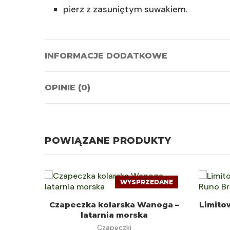
pierz z zasuniętym suwakiem.
INFORMACJE DODATKOWE
OPINIE (0)
POWIĄZANE PRODUKTY
WYSPRZEDANE
DOWIEDZ SIĘ WIĘCEJ
Czapeczka kolarska Wanoga –
Limito
latarnia morska
Czapeczki