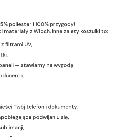
5% poliester i 100% przygody!
i materiały z Włoch. Inne zalety koszulki to:
 filtrami UV,
ki,
i paneli — stawiamy na wygodę!
roducenta,
eści Twój telefon i dokumenty,
apobiegające podwijaniu się,
ublimacji,