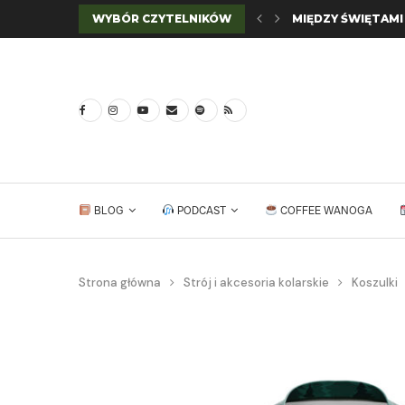
WYBÓR CZYTELNIKÓW
MIĘDZY ŚWIĘTAMI 
KALENDARZ IMPRE
CST TIRENT 47C
„ZA GODZINĘ BĘDZ
RACCOON BRIGAN
GORĄCY KALENDA
SZOP(A) I PROZIA
FIZIK TERRA ATLA
BLOG
PODCAST
COFFEE WANOGA
Strona główna
Strój i akcesoria kolarskie
Koszulki