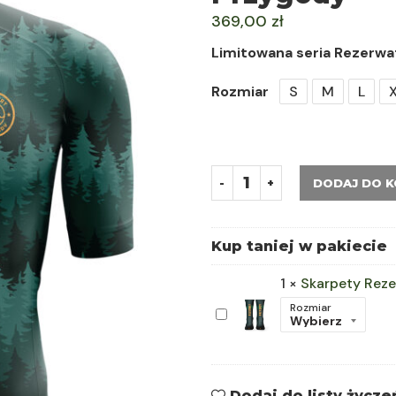
369,00
zł
Limitowana seria Rezerwa
Rozmiar
S
M
L
DODAJ DO 
Kup taniej w pakiecie
1
×
Skarpety Rez
Rozmiar
Skarpety
Rezerwat
Przygody
Dodaj do listy życze