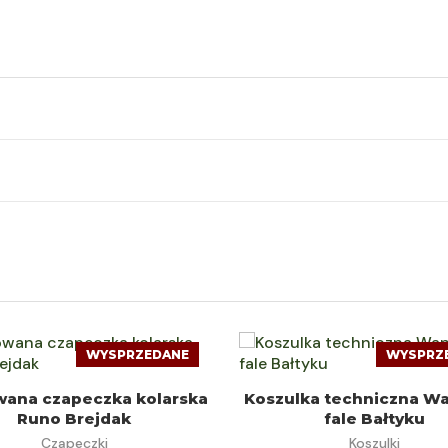
WYSPRZEDANE
WYSPRZ
DOWIEDZ SIĘ WIĘCEJ
WYBIERZ OPCJE
wana czapeczka kolarska
Koszulka techniczna W
Runo Brejdak
fale Bałtyku
Czapeczki
Koszulki