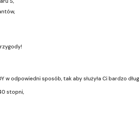
aru S,
antów,
rzygody!
w odpowiedni sposób, tak aby służyła Ci bardzo dług
0 stopni,