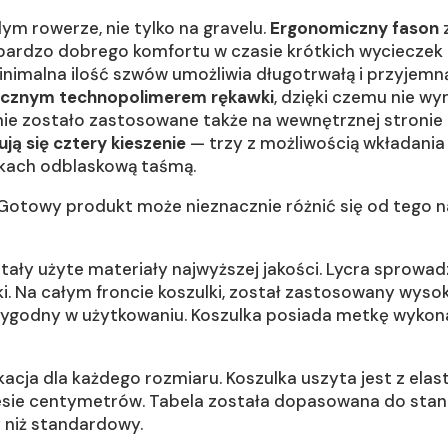
m rowerze, nie tylko na gravelu.
Ergonomiczny fason
z
ardzo dobrego komfortu w czasie krótkich wycieczek 
nimalna ilość szwów umożliwia długotrwałą i przyjemną
icznym technopolimerem rękawki
, dzięki czemu nie wy
ie zostało zastosowane także na wewnętrznej stronie d
ją się cztery kieszenie
— trzy z możliwością wkładania
okach odblaskową taśmą.
 Gotowy produkt może nieznacznie różnić się od tego na
tały użyte materiały najwyższej jakości. Lycra sprowa
tki. Na całym froncie koszulki, został zastosowany wyso
 wygodny w użytkowaniu. Koszulka posiada metkę wykona
cja dla każdego rozmiaru. Koszulka uszyta jest z elast
esie centymetrów. Tabela została dopasowana do stand
 niż standardowy.