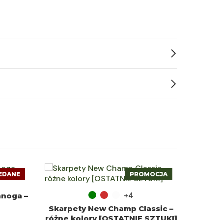
EDANE
PROMOCJA
WYBIERZ OPCJE
+4
anoga –
Skarpety New Champ Classic –
KI
różne kolory [OSTATNIE SZTUKI]