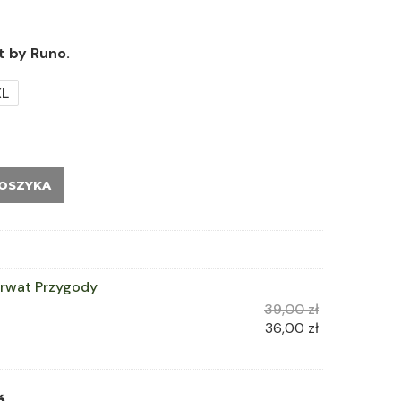
t by Runo.
XL
KOSZYKA
erwat Przygody
39,00
zł
36,00
zł
ń