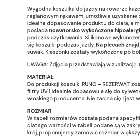
Wygodna koszulka do jazdy na rowerze każdy
raglanowym rękawem, umożliwia uzyskanie b
idealne dopasowanie produktu do ciała, a mi
posiada
nowatorsko wykończone hipoalerg
podczas użytkowania. Silikonowe wykończen
się koszulki podczas jazdy.
Na plecach znajdu
suwak. Kieszonki zostały wykończone po b
UWAGA: Zdjęcia przedstawiają wizualizację.
MATERIAŁ
Do produkcji koszulki RUNO – REZERWAT zos
filtry UV i idealnie dopasowuje się do sylwe
włoskiego producenta. Nie zacina się i jest
ROZMIAR
W tabeli rozmiarów została podana specyfika
dlatego wartości w tabeli podane są w zakr
krój, proponujemy zamówić rozmiar większy