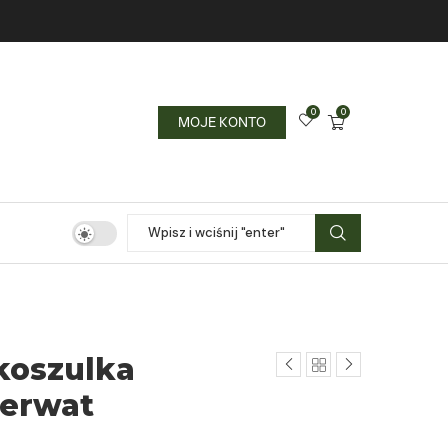
0
0
MOJE KONTO
koszulka
zerwat