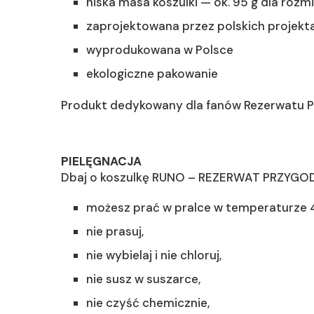
niska masa koszulki — ok. 95 g dla rozmi
zaprojektowana przez polskich projekt
wyprodukowana w Polsce
ekologiczne pakowanie
Produkt dedykowany dla fanów Rezerwatu P
PIELĘGNACJA
Dbaj o koszulkę RUNO – REZERWAT PRZYGODY 
możesz prać w pralce w temperaturze 4
nie prasuj,
nie wybielaj i nie chloruj,
nie susz w suszarce,
nie czyść chemicznie,