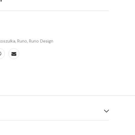
koszulka
,
Runo
,
Runo Design