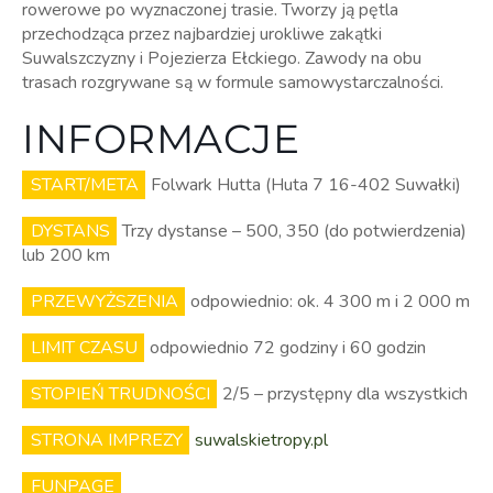
rowerowe po wyznaczonej trasie. Tworzy ją pętla
przechodząca przez najbardziej urokliwe zakątki
Suwalszczyzny i Pojezierza Ełckiego. Zawody na obu
trasach rozgrywane są w formule samowystarczalności.
INFORMACJE
START/META
Folwark Hutta (Huta 7 16-402 Suwałki)
DYSTANS
Trzy dystanse – 500, 350 (do potwierdzenia)
lub 200 km
PRZEWYŻSZENIA
odpowiednio: ok. 4 300 m i 2 000 m
LIMIT CZASU
odpowiednio 72 godziny i 60 godzin
STOPIEŃ TRUDNOŚCI
2/5 – przystępny dla wszystkich
STRONA IMPREZY
suwalskietropy.pl
FUNPAGE