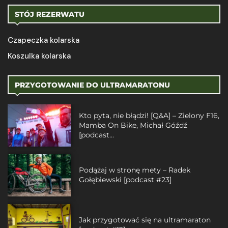
STÓJ REZERWATU
Czapeczka kolarska
Koszulka kolarska
PRZYGOTOWANIE DO ULTRAMARATONU
Kto pyta, nie błądzi! [Q&A] – Zielony F16,
Mamba On Bike, Michał Góźdź
[podcast...
Podążaj w stronę mety – Radek
Gołębiewski [podcast #23]
Jak przygotować się na ultramaraton