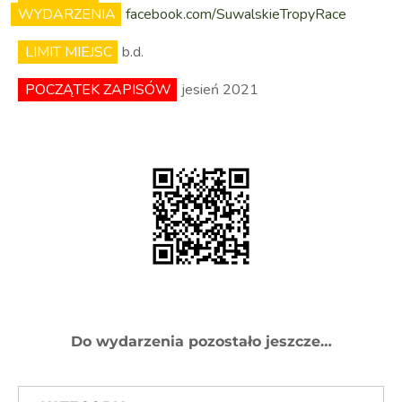
WYDARZENIA
facebook.com/SuwalskieTropyRace
LIMIT MIEJSC
b.d.
POCZĄTEK ZAPISÓW
jesień 2021
Do wydarzenia pozostało jeszcze…