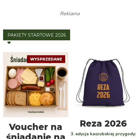
Reklama
PAKIETY STARTOWE 2026
WYSPRZEDANE
WYBIERZ
Reza 2026
DOWIEDZ SIĘ WIĘCEJ
Voucher na
3. edycja kaszubskiej przygody:
śniadanie na