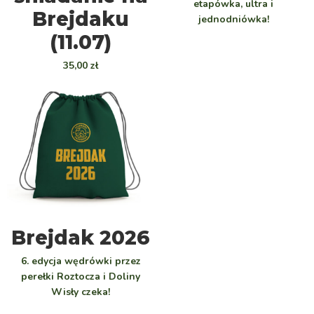
etapówka, ultra i
Brejdaku
jednodniówka!
(11.07)
35,00
zł
WYBIERZ
Brejdak 2026
6. edycja wędrówki przez
perełki Roztocza i Doliny
Wisły czeka!