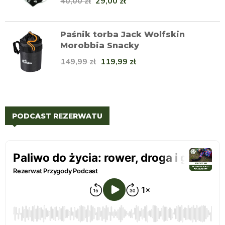
40,00
zł
29,00
zł
Paśnik torba Jack Wolfskin
Morobbia Snacky
149,99
zł
119,99
zł
PODCAST REZERWATU