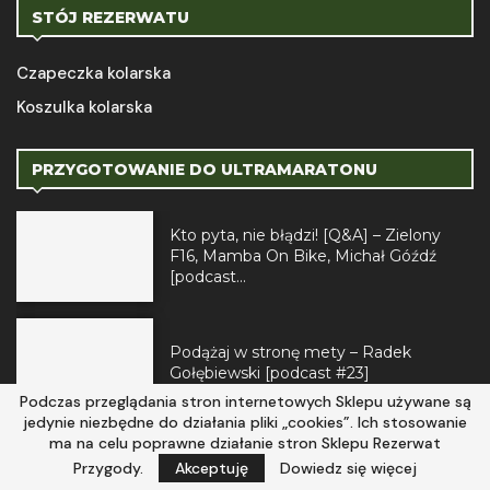
STÓJ REZERWATU
Czapeczka kolarska
Koszulka kolarska
PRZYGOTOWANIE DO ULTRAMARATONU
Kto pyta, nie błądzi! [Q&A] – Zielony
F16, Mamba On Bike, Michał Góźdź
[podcast...
Podążaj w stronę mety – Radek
Gołębiewski [podcast #23]
Podczas przeglądania stron internetowych Sklepu używane są
jedynie niezbędne do działania pliki „cookies”. Ich stosowanie
ma na celu poprawne działanie stron Sklepu Rezerwat
Jak przygotować się na ultramaraton
Przygody.
Akceptuję
Dowiedz się więcej
[podcast #12]