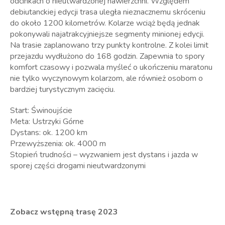
odcinkach o nieutwardzonej nawierzchni. Względem
debiutanckiej edycji trasa uległa nieznacznemu skróceniu
do około 1200 kilometrów. Kolarze wciąż będą jednak
pokonywali najatrakcyjniejsze segmenty minionej edycji.
Na trasie zaplanowano trzy punkty kontrolne. Z kolei limit
przejazdu wydłużono do 168 godzin. Zapewnia to spory
komfort czasowy i pozwala myśleć o ukończeniu maratonu
nie tylko wyczynowym kolarzom, ale również osobom o
bardziej turystycznym zacięciu.
Start: Świnoujście
Meta: Ustrzyki Górne
Dystans: ok. 1200 km
Przewyższenia: ok. 4000 m
Stopień trudności – wyzwaniem jest dystans i jazda w
sporej części drogami nieutwardzonymi
Zobacz wstępną trasę 2023