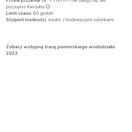
Przewyższenia
: ok. 3 700 m – nie zabiją Cię, ale
poczujesz Kaszuby 😉
Limit czasu
: 80 godzin
Stopień trudności
: średni, z trudniejszymi odcinkami
Zobacz wstępną trasę pomorskiego wododziału
2023