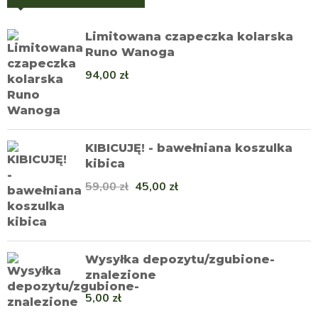
Limitowana czapeczka kolarska
Runo Wanoga
94,00
zł
KIBICUJĘ! - bawełniana koszulka
kibica
59,00
zł
45,00
zł
Wysyłka depozytu/zgubione-
znalezione
5,00
zł