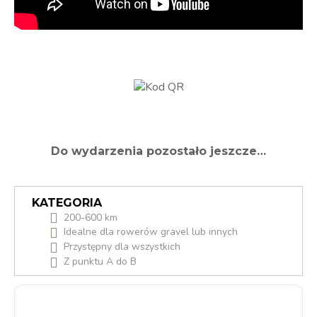
Do wydarzenia pozostało jeszcze…
KATEGORIA
200-600 km
Idealne dla rowerów gravel lub innych
Przystępny dla wszystkich
Z punktu A do B