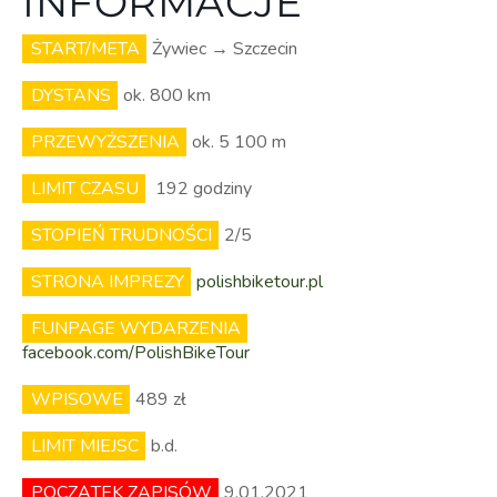
INFORMACJE
START/META
Żywiec → Szczecin
DYSTANS
ok. 800 km
PRZEWYŻSZENIA
ok. 5 100 m
LIMIT CZASU
192 godziny
STOPIEŃ TRUDNOŚCI
2/5
STRONA IMPREZY
polishbiketour.pl
FUNPAGE WYDARZENIA
facebook.com/PolishBikeTour
WPISOWE
489 zł
LIMIT MIEJSC
b.d.
POCZĄTEK ZAPISÓW
9.01.2021