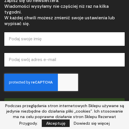
Zapisz się do newslettera.
Wiadomości wysyłamy nie częściej niż raz na kilka
tygodni.
W każdej chwili możesz zmienić swoje ustawienia lub
wypisać się.
ZAPISZ SIĘ
Podczas przeglądania stron internetowych Sklepu używane są
jedynie niezbędne do działania pliki „cookies”. Ich stosowanie
ma na celu poprawne działanie stron Sklepu Rezerwat
©2020-2024 Piotr Wierzbowski
Przygody.
Akceptuję
Dowiedz się więcej