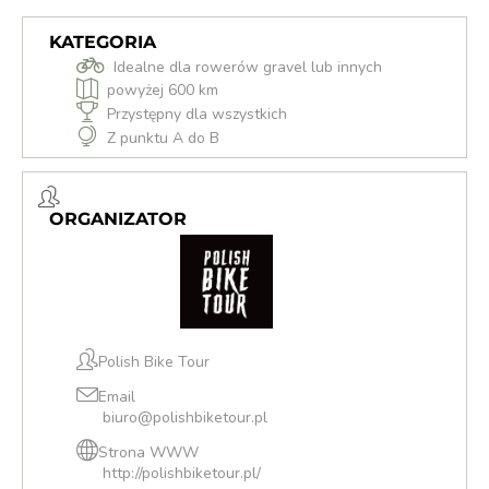
KATEGORIA
Idealne dla rowerów gravel lub innych
powyżej 600 km
Przystępny dla wszystkich
Z punktu A do B
ORGANIZATOR
Polish Bike Tour
Email
biuro@polishbiketour.pl
Strona WWW
http://polishbiketour.pl/