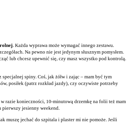
rolnej
. Każda wyprawa może wymagać innego zestawu.
szczegółach. Na pewno nie jest jedynym słusznym pomysłem.
acząć lub chcesz upewnić się, czy masz wszystko pod kontrolą.
 specjalnej spiny. Coś, jak żółw i zając – mam być tym
ów, posiłek (patrz
rozkład jazdy
), czy oczywiste potrzeby
a w razie konieczności, 10-minutową drzemkę na folii też mam
ten pierwszy jesienny weekend.
k muszę jechać do szpitala i plaster mi nie pomoże. Jeśli