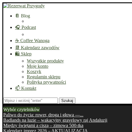
📔 Blog
🎧 Podcast
☕ Coffee Wanoga
📆 Kalendarz zawodów
🛍️ Sklep
Wszystkie produkty
Moje konto
Koszyk
Regulamin sklepu
Polityka prywatności
📫 Kontakt
Szukaj
Wybór czytelników
Paliwo do życia: rower, droga i głowa —...
Badlands na luzie – wakacyjny gravelowy raj Andaluzji
Między świętami a ciszą – zimowa 500-tka
Kalendarz imprez 2026 – AKTUALIZACJA