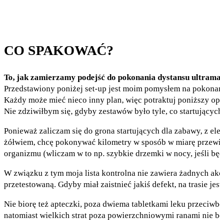
CO SPAKOWAĆ?
To, jak zamierzamy podejść do pokonania dystansu ultramar
Przedstawiony poniżej set-up jest moim pomysłem na pokonan
Każdy może mieć nieco inny plan, więc potraktuj poniższy opi
Nie zdziwiłbym się, gdyby zestawów było tyle, co startującyc
Ponieważ zaliczam się do grona startujących dla zabawy, z el
żółwiem, chcę pokonywać kilometry w sposób w miarę przewidy
organizmu (wliczam w to np. szybkie drzemki w nocy, jeśli bę
W związku z tym moja lista kontrolna nie zawiera żadnych ak
przetestowaną. Gdyby miał zaistnieć jakiś defekt, na trasie j
Nie biorę też apteczki, poza dwiema tabletkami leku przeciwbó
natomiast wielkich strat poza powierzchniowymi ranami nie bę