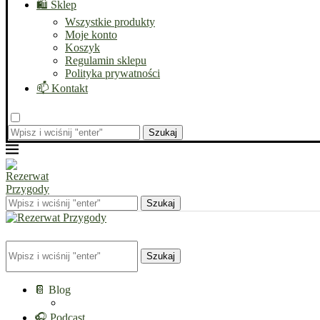
🛍️ Sklep
Wszystkie produkty
Moje konto
Koszyk
Regulamin sklepu
Polityka prywatności
📫 Kontakt
Szukaj
Szukaj
Szukaj
📔 Blog
🎧 Podcast