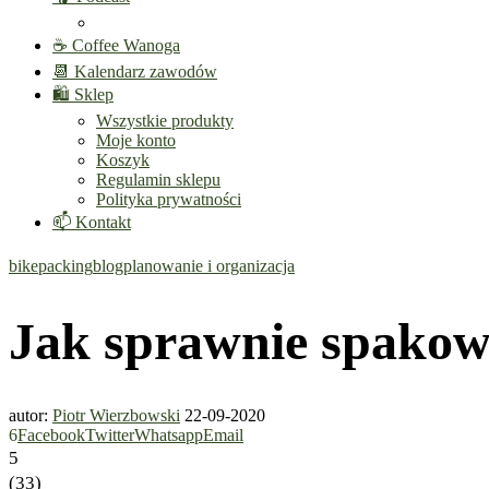
☕ Coffee Wanoga
📆 Kalendarz zawodów
🛍️ Sklep
Wszystkie produkty
Moje konto
Koszyk
Regulamin sklepu
Polityka prywatności
📫 Kontakt
bikepacking
blog
planowanie i organizacja
Jak sprawnie spakow
autor:
Piotr Wierzbowski
22-09-2020
6
Facebook
Twitter
Whatsapp
Email
5
(
33
)