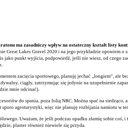
atonu ma zasadniczy wpływ na ostateczny kształt listy kont
ie Great Lakes Gravel 2020 i na jego przykładzie opowiem o 
s jako punkt wyjścia, podpowiedź, jeśli nie wiesz, od czego z
h.
ementem zacięcia sportowego, planuję jechać „longiem”, ale bez
walny, ciągły, zatrzymując się jedynie na uzupełnienie zapas
dzie mnie odcinać).
cesoriów do spania, poza folią NRC. Można spać na siedząco, 
est sporo agroturystyki, więc nie planuję rozbijania namiotu w 
lowego. Uważam, że jeśli podczas upadku złamię sobie coś, i ta
dzie, plaster również niewiele się przyda.