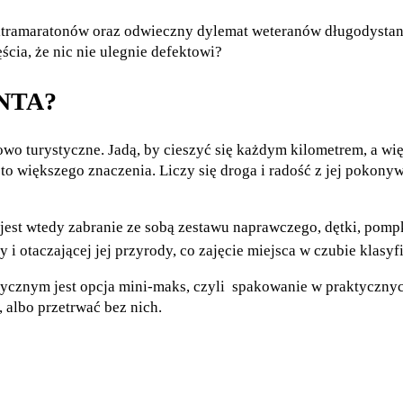
ltramaratonów oraz odwieczny dylemat weteranów długodystan
ęścia, że nic nie ulegnie defektowi?
NTA?
o turystyczne. Jadą, by cieszyć się każdym kilometrem, a więc 
 to większego znaczenia. Liczy się droga i radość z jej pokony
 jest wtedy zabranie ze sobą zestawu naprawczego, dętki, pomp
y i otaczającej jej przyrody, co zajęcie miejsca w czubie klas
ycznym jest opcja mini-maks, czyli spakowanie w praktycznyc
 albo przetrwać bez nich.