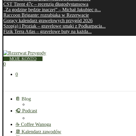
CST Tirent 47c – recenzja długodystansowa
„Za godzinę będzie inaczej” – Michał Jakubiec o...
Raccoon Brigante: rozrabiaka w Rezerwacie
Gorący kalendarz grawelowych przygód 2026
Szop(a) i Proziak – gravelowe smaki z Podkarpacia...
Fizik Terra Atlas – gravelowe buty na każda...
MOJE KONTO
0
0
📔 Blog
🎧 Podcast
☕ Coffee Wanoga
📆 Kalendarz zawodów