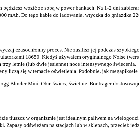
Ten będziesz wozić ze sobą w power bankach. Na 1-2 dni zabier
 000 mAh. Do tego kable do ładowania, wtyczka do gniazdka 22
yczaj czasochłonny proces. Nie zasilisz jej podczas szybkiego
torkami 18650. Kiedyś używałem oryginalnego Noise (wersja 01
 trzy letnie (lub dwie jesienne) noce intensywnego świecenia.
eny liczą się w temacie oświetlenia. Podobnie, jak megapiksele
nogg Blinder Mini. Obie świecą świetnie, Bontrager dostosowuj
idzie tłuszcz w organizmie jest idealnym paliwem na wielogodzi
ki. Zapasy odświeżam na stacjach lub w sklepach, przecież jedz