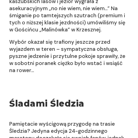
kaszubskich lasów i jezior wygrała z
asekuracyjnym „no nie wiem, nie wiem…” Na
śmiganie po tamtejszych szutrach (premium i
tych o niższej klasie jezdności) umówiliśmy się
w Gościńcu „Malinówka” w Krzesznej.
Wybór okazał się trafiony jeszcze przed
wyjazdem w teren – sympatyczna obsługa,
pyszne jedzenie i przytulne pokoje sprawiły, że
w sobotni poranek ciężko było wstać i wsiąść
na rower…
Śladami Śledzia
Pamiętacie wyścigową przygodę na trasie
Śledzia? Jedyna edycja 24-godzinnego
maratonu doczekała się swoich fanów, jednak