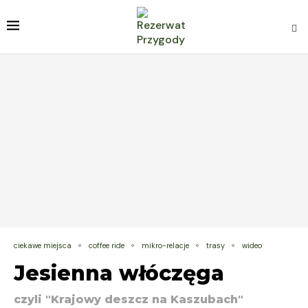
ciekawe miejsca
coffee ride
mikro-relacje
trasy
wideo
Jesienna włóczęga
czyli "Krajowy deszcz na Kaszubach"