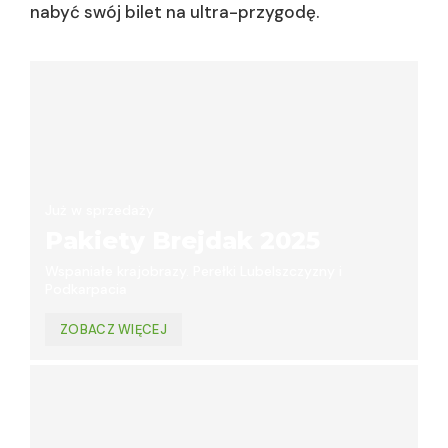
nabyć swój bilet na ultra-przygodę.
Już w sprzedaży
Pakiety Brejdak 2025
Wspaniałe krajobrazy. Perełki Lubelszczyzny i
Podkarpacia
ZOBACZ WIĘCEJ