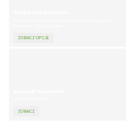
Czapeczki kolarskie
Praktyczne i uznane przez uczestników czapeczki
Rezerwat i Reza by Runo
ZOBACZ OPCJE
Koszulki kolarskie
NOWA KOLEKCJA!
ZOBACZ