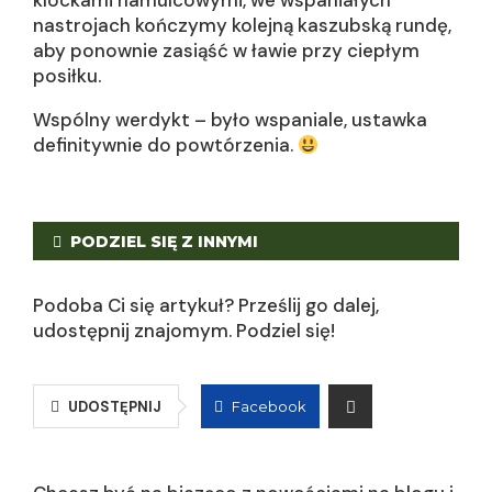
klockami hamulcowymi, we wspaniałych
nastrojach kończymy kolejną kaszubską rundę,
aby ponownie zasiąść w ławie przy ciepłym
posiłku.
Wspólny werdykt – było wspaniale, ustawka
definitywnie do powtórzenia.
PODZIEL SIĘ Z INNYMI
Podoba Ci się artykuł? Prześlij go dalej,
udostępnij znajomym. Podziel się!
UDOSTĘPNIJ
Facebook