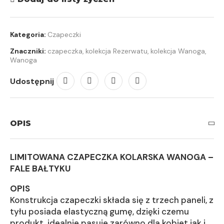
Kategoria:
Czapeczki
Znaczniki:
czapeczka
,
kolekcja Rezerwatu
,
kolekcja Wanoga
,
Wanoga
Udostępnij
OPIS
LIMITOWANA CZAPECZKA KOLARSKA WANOGA –
FALE BAŁTYKU
OPIS
Konstrukcja czapeczki składa się z trzech paneli, z
tyłu posiada elastyczną gumę, dzięki czemu
produkt, idealnie pasuje zarówno dla kobiet jak i