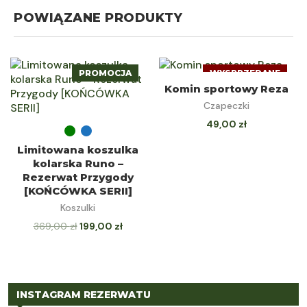
POWIĄZANE PRODUKTY
PROMOCJA
WYSPRZEDANE
DOWIEDZ SIĘ
Komin sportowy Reza
Czapeczki
WIĘCEJ
49,00
zł
WYBIERZ OPCJE
Limitowana koszulka
kolarska Runo –
Rezerwat Przygody
[KOŃCÓWKA SERII]
Koszulki
369,00
zł
199,00
zł
INSTAGRAM REZERWATU