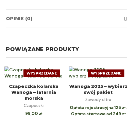
OPINIE (0)
POWIĄZANE PRODUKTY
WYSPRZEDANE
WYSPRZEDANE
DOWIEDZ SIĘ
CZYTAJ DALEJ
Czapeczka kolarska
Wanoga 2025 – wybierz
Wanoga – latarnia
swój pakiet
WIĘCEJ
morska
Zawody ultra
Czapeczki
Opłata rejestracyjna 125 zł.
99,00
zł
Opłata startowa od 249 zł