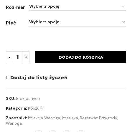
Rozmiar
Płeć
DODAJ DO KOSZYKA
Dodaj do listy życzeń
SKU:
Brak danych
Kategoria:
Koszulki
Znaczniki:
kolekcja Wanoga
,
koszulka
,
Rezerwat Przygody
,
Wanoga