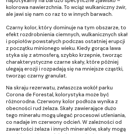
napotykamy na bardzo specyficzne zjawisko –
kolorowa nawierzchnia. To wciąż wulkaniczny żwir,
ale jawi się nam co raz to w innych barwach.
Czarny kolor, który dominuje na tym obszarze, to
efekt rozdrobnienia ciemnych, wulkanicznych skał
i popiołów powstałych podczas ostatniej erupcji
z początku minionego wieku. Kiedy gorąca lawa
styka się z atmosferą, szybko krzepnie, tworząc
charakterystyczne czarne skały, które później
ulegają erozji i rozpadają się na mniejsze cząstki,
tworząc czarny granulat.
Na skraju rezerwatu, zwłaszcza wokół parku
Corona de Forestal, kolorystyka może być
różnorodna. Czerwony kolor podłoża wynika z
obecności rud żelaza. Skały zawierające dużo
tego minerału mogą ulegać procesowi utleniania,
co nadaje im czerwony odcień. W zależności od
zawartości żelaza i innych minerałów, skały mogą