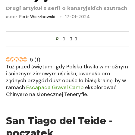
Drugi artykuł z serii o kanaryjskich szutrach
autor:
Piotr Wierzbowski
17-01-2024
0
5
(
1
)
Tuż przed świętami, gdy Polska tkwiła w mroźnym
i śnieżnym zimowym uścisku, dwanaścioro
żądnych przygód dusz opuściło białą krainę, by w
ramach
Escapada Gravel Camp
eksplorować
Chinyero na słonecznej Teneryfie.
San Tiago del Teide -
początek