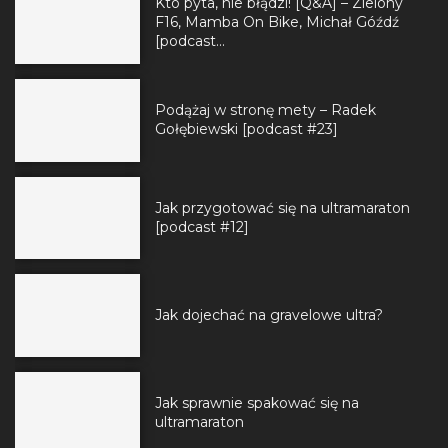
Kto pyta, nie błądzi! [Q&A] – Zielony
F16, Mamba On Bike, Michał Góźdź
[podcast...
Podążaj w stronę mety – Radek
Gołębiewski [podcast #23]
Jak przygotować się na ultramaraton
[podcast #12]
Jak dojechać na gravelowe ultra?
Jak sprawnie spakować się na
ultramaraton