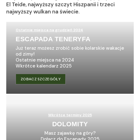
El Teide, najwyższy szczyt Hiszpanii i trzeci
najwyższy wulkan na świecie.
Ostatnie miejsca na grudzień 2024
ESCAPADA TENERYFA
Już teraz możesz zrobić sobie kolarskie wakacje
od zimy!
Ostatnie miejsca na 2024
Wkrótce kalendarz 2025
ZOBACZ SZCZEGÓŁY
Wkrótce terminy 2025
DOLOMITY
Masz zajawkę na góry?
Dołącz do Escapady 2025