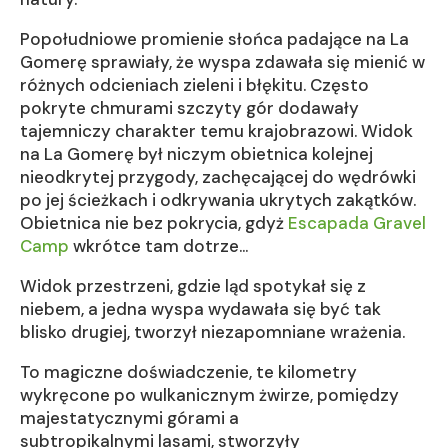
Popołudniowe promienie słońca padające na La
Gomerę sprawiały, że wyspa zdawała się mienić w
różnych odcieniach zieleni i błękitu. Często
pokryte chmurami szczyty gór dodawały
tajemniczy charakter temu krajobrazowi. Widok
na La Gomerę był niczym obietnica kolejnej
nieodkrytej przygody, zachęcającej do wędrówki
po jej ścieżkach i odkrywania ukrytych zakątków.
Obietnica nie bez pokrycia, gdyż
Escapada Gravel
Camp
wkrótce tam dotrze…
Widok przestrzeni, gdzie ląd spotykał się z
niebem, a jedna wyspa wydawała się być tak
blisko drugiej, tworzył niezapomniane wrażenia.
To magiczne doświadczenie, te kilometry
wykręcone po wulkanicznym żwirze, pomiędzy
majestatycznymi górami a
subtropikalnymi lasami, stworzyły